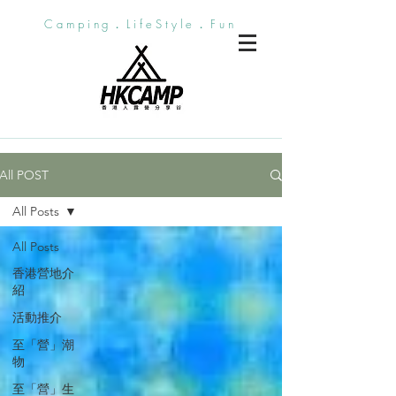
Camping．LifeStyle．Fun
All POST
All Posts
All Posts
香港營地介
紹
活動推介
至「營」潮
物
至「營」生