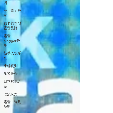
活
至「營」經
歷
我們的本地
露營品牌
露營
blogger分
享
新手入坑系
列
小編實測
旅遊推介
日本營地介
紹
潮流玩樂
露營・遠足
熱點