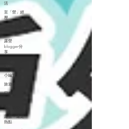
活
至「營」經
歷
我們的本地
露營品牌
露營
blogger分
享
新手入坑系
列
小編實測
旅遊推介
日本營地介
紹
潮流玩樂
露營・遠足
熱點