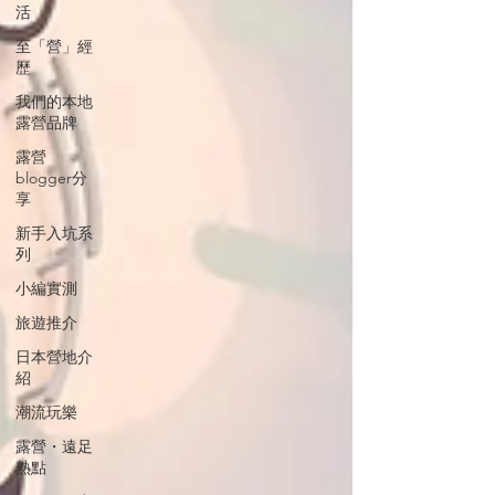
活
至「營」經
歷
我們的本地
露營品牌
露營
blogger分
享
新手入坑系
列
小編實測
旅遊推介
日本營地介
紹
潮流玩樂
露營・遠足
熱點