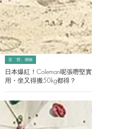
至「營」潮物
日本爆紅！Coleman呢張嘢堅實
用・坐又得搬50kg都得？