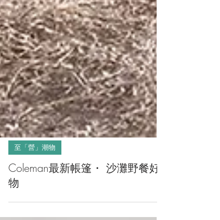
至「營」潮物
Coleman最新帳篷・ 沙灘野餐好