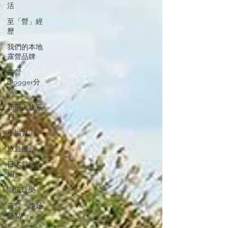
活
至「營」經
歷
我們的本地
露營品牌
露營
blogger分
享
新手入坑系
列
小編實測
旅遊推介
日本營地介
紹
潮流玩樂
露營・遠足
熱點