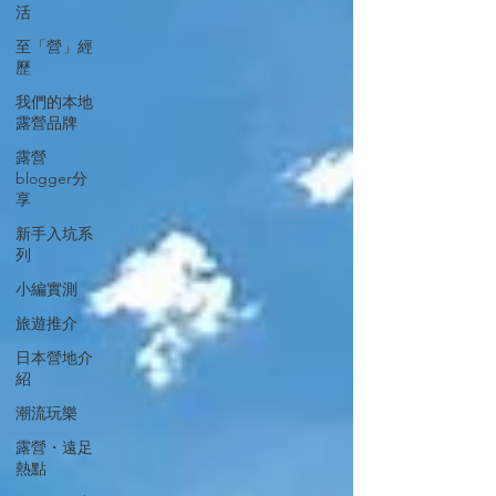
活
至「營」經
歷
我們的本地
露營品牌
露營
blogger分
享
新手入坑系
列
小編實測
旅遊推介
日本營地介
紹
潮流玩樂
露營・遠足
熱點