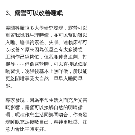
3、露營可以改善睡眠
美國科羅拉多大學研究發現，露營可以
重置我哋嘅生理時鐘，並可以幫助難以
入睡、睡眠質素差、失眠、連賴床都可
以改善？原來因為係屋企有太多誘惑，
工夠作已經夠忙，但我哋仲會追劇、打
機等⋯⋯但係露營時，可以直接拋低呢
啲習慣，晚飯後基本上無咩做，所以能
更悠閒咁享受大自然、早早入睡同早
起。
專家發現，因為平常生活入面充斥光害
嘅影響，露營可以接觸自然的明暗循
環，呢種作息生活同鄉間吻合，你會發
現睡眠充足後嘅自己，精神更旺盛、注
意力會比平時更好。