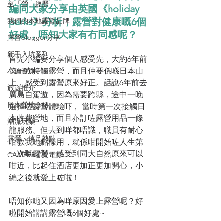
至「營」經歷
編同大家分享由英國《holiday 
parks》分析，露營對健康嘅6個
我們的本地露營品牌
好處，唔知大家有冇同感呢？
露營blogger分享
新手入坑系列
首先小編要分享個人感受先，大約6年前
第一次接觸露營，而且仲要係喺日本山
小編實測
上，感受到露營原來好正。話說6年前去
旅遊推介
廣島自駕遊，因為需要跨縣，途中一晚
日本營地介紹
選擇咗露營體驗吓， 當時第一次接觸日
本收費營地，而且亦訂咗露營用品一條
潮流玩樂
龍服務。但去到咩都唔識，職員有耐心
露營・遠足熱點
咁教我哋點樣用，就係咁開始咗人生第
一次嘅露營，感受到同大自然原來可以
CAMPER音樂電影
咁近，比起住酒店更加正更加開心，小
編之後就愛上咗啦！
唔知你哋又因為咩原因愛上露營呢？好
啦開始講講露營嘅6個好處~