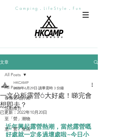
Camping．LifeStyle．Fun
文章
All Posts
HKCAMP
All Posts
2022年6月29日
讀畢需時 3 分鐘
一文分析露營6大好處！睇完會
香港營地介紹
想即去？
活動推介
已更新：
2022年10月20日
至「營」潮物
近年興起露營熱潮，當然露營嘅
至「營」生活
好處就一定多過壞處啦~今日小