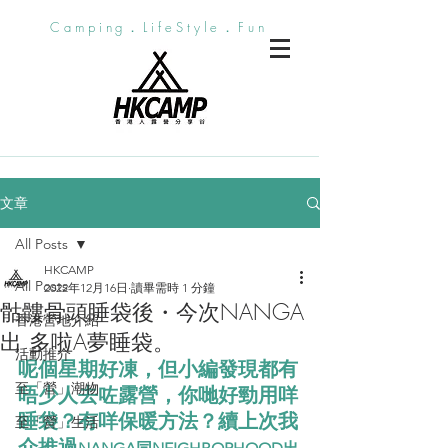
Camping．LifeStyle．Fun
文章
All Posts
HKCAMP
All Posts
2022年12月16日
讀畢需時 1 分鐘
骷髏骨頭睡袋後・今次NANGA
香港營地介紹
出 多啦A夢睡袋。
活動推介
呢個星期好凍，但小編發現都有
至「營」潮物
唔少人去咗露營，你哋好勁用咩
睡袋？有咩保暖方法？續上次我
至「營」生活
介推過