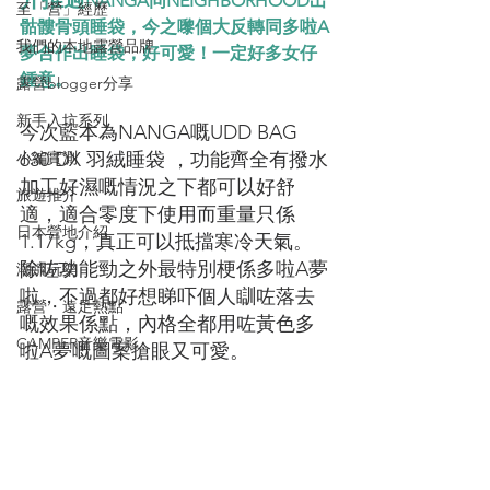
NANGA同NEIGHBORHOOD出
至「營」經歷
骷髏骨頭睡袋，今之嚟個大反轉同多啦A
我們的本地露營品牌
夢合作出睡袋，好可愛！一定好多女仔
鍾意。
露營blogger分享
新手入坑系列
今次藍本為NANGA嘅UDD BAG 
小編實測
630 DX 羽絨睡袋 ，功能齊全有撥水
加工好濕嘅情況之下都可以好舒
旅遊推介
適，適合零度下使用而重量只係
日本營地介紹
1.17kg，真正可以抵擋寒冷天氣。
除咗功能勁之外最特別梗係多啦A夢
潮流玩樂
啦，不過都好想睇吓個人瞓咗落去
露營・遠足熱點
嘅效果係點，內格全都用咗黃色多
CAMPER音樂電影
啦A夢嘅圖案搶眼又可愛。