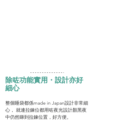
除咗功能實用・設計亦好
細心
整個睡袋都係made in Japan設計非常細
心， 就連拉鍊位都用咗夜光設計顏黑夜
中仍然睇到拉鍊位置，好方便。