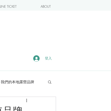
INE TICKET
ABOUT
登入
我們的本地露營品牌
露營・遠足熱點
車品牌