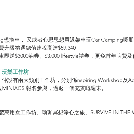
ing想換車， 又或者心思思想買返架車玩Car Camping嘅
升級禮遇總值連稅高達$59,340
$3000油券、$3,000 lifestyle禮券，更免首年牌費
EST 玩樂工作坊
ST 仲設有兩大類別工作坊，分別係nspiring Workshop及Adv
各位MINIACS 報名參與，過返一個充實嘅週末。
製萬用盒
工作坊、瑜珈冥想淨心之旅、SURVIVE IN THE 