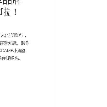
緊你啦！
週末)
期間舉行，
露營知識、製作
CAMP小編會
時睇住呢啲先。