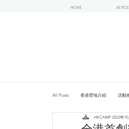
HOME
All POS
All Posts
香港營地介紹
活動
HKCAMP
2022年1
露營blogger分享
新手入坑
全港首創