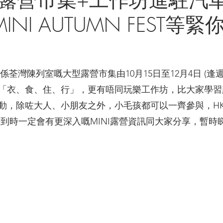
INI AUTUMN FEST等
!
首度係荃灣陳列室嘅大型露營市集
由10月15日至12月4日 (逢
「衣、食、住、行」，更有唔同玩樂工作坊，比大家學習
動，除咗大人、小朋友之外，小毛孩都可以一齊參與，HK
採訪到時一定會有更深入嘅MINI露營資訊同大家分享，暫