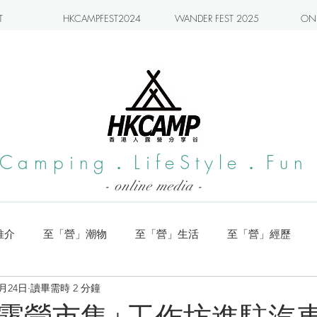
T
HKCAMPFEST2024
WANDER FEST 2025
ONL
Camping．LifeStyle．Fun
- online media -
推介
至「營」潮物
至「營」生活
至「營」經歷
0月24日
讀畢需時 2 分鐘
系列
小編實測
旅遊推介
日本營地介紹
潮流玩樂
露營市集+工作坊進駐汽