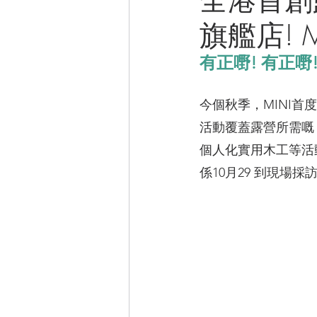
旗艦店! M
CAMPER音樂電影
有正嘢! 有正嘢
今個秋季，MINI
活動覆蓋露營所需嘅
個人化實用木工等活
係10月29 到現場