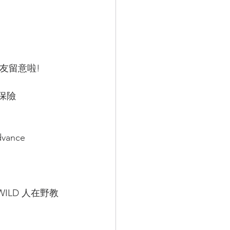
朋友留意啦! 
及保險
ance 
WILD 人在野教