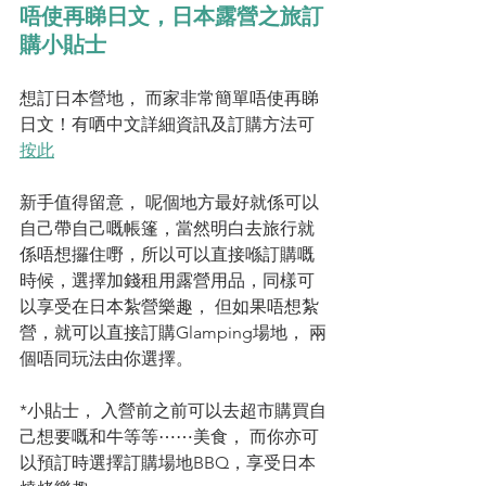
唔使再睇日文，日本露營之旅訂
購小貼士
想訂日本營地， 而家非常簡單唔使再睇
日文！有哂中文詳細資訊及訂購方法可
按此
新手值得留意， 呢個地方最好就係可以
自己帶自己嘅帳篷，當然明白去旅行就
係唔想攞住嘢，所以可以直接喺訂購嘅
時候，選擇加錢租用露營用品，同樣可
以享受在日本紮營樂趣， 但如果唔想紮
營，就可以直接訂購Glamping場地， 兩
個唔同玩法由你選擇。
*小貼士， 入營前之前可以去超市購買自
己想要嘅和牛等等⋯⋯美食， 而你亦可
以預訂時選擇訂購場地BBQ，享受日本