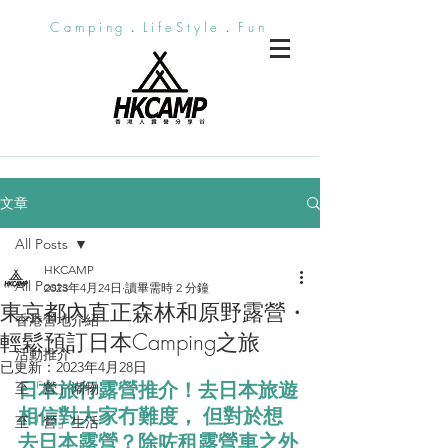
Camping．LifeStyle．Fun
文章
All Posts
HKCAMP
All Posts
2023年4月24日
讀畢需時 2 分鐘
東京都內直正森林和原野露營・
香港營地介紹
輕鬆預訂日本Camping之旅
活動推介
已更新：
2023年4月28日
日本旅行露營推介！去日本旅遊
至「營」潮物
相信對大家冇難度， 但對於想
至「營」生活
去日本露營？除咗租露營車之外