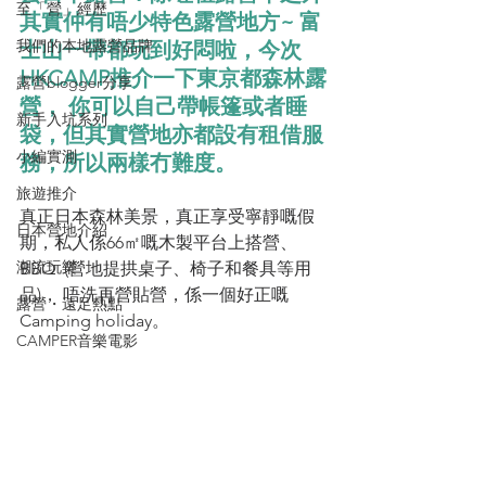
至「營」經歷
其實仲有唔少特色露營地方~ 富
我們的本地露營品牌
士山一帶都玩到好悶啦，今次
HKCAMP推介一下東京都森林露
露營blogger分享
營， 你可以自己帶帳篷或者睡
新手入坑系列
袋，但其實營地亦都設有租借服
小編實測
務，所以兩樣冇難度。
旅遊推介
真正日本森林美景，真正享受寧靜嘅假
日本營地介紹
期，私人係66㎡嘅木製平台上搭營、
潮流玩樂
BBQ  (營地提拱桌子、椅子和餐具等用
品)， 唔洗再營貼營，係一個好正嘅
露營・遠足熱點
Camping holiday。
CAMPER音樂電影