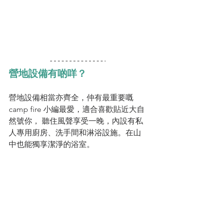
營地設備有啲咩？
營地設備相當亦齊全，仲有最重要嘅
camp fire 小編最愛，適合喜歡貼近大自
然號你， 聽住風聲享受一晚，內設有私
人專用廚房、洗手間和淋浴設施。在山
中也能獨享潔淨的浴室。