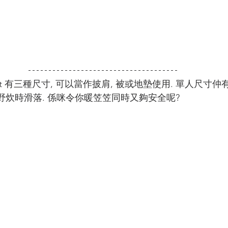
y Blanket 有三種尺寸, 可以當作披肩, 被或地墊使用. 單人尺
 野炊時滑落. 係咪令你暖笠笠同時又夠安全呢? 