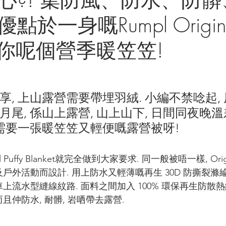
於一身嘅Rumpl Original 
et令你呢個營季暖笠笠!
享, 上山露營需要帶埋羽絨. 小編不禁唸起,
月尾, 係山上露營, 山上山下, 日間同夜晚
常需要一張暖笠笠又輕便嘅露營被呀!
l Puffy Blanket就完全做到大家要求. 同一般被唔一樣, Origina
露營及戶外活動而設計. 用上防水又輕薄嘅再生 30D 防撕裂滌
車上流水型縫線紋路. 面料之間加入 100% 環保再生防散熱
且仲防水, 耐髒, 岩哂帶去露營. 