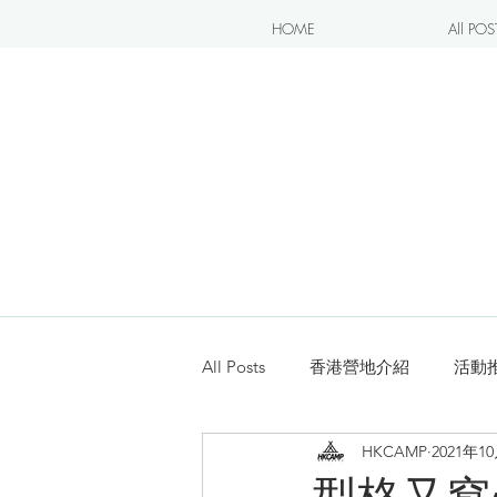
HOME
All POS
All Posts
香港營地介紹
活動
HKCAMP
2021年1
露營blogger分享
新手入坑
型格又窩