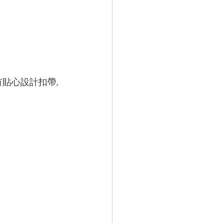
寸仲有貼心設計扣帶, 