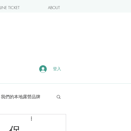
INE TICKET
ABOUT
登入
我們的本地露營品牌
露營・遠足熱點
、保