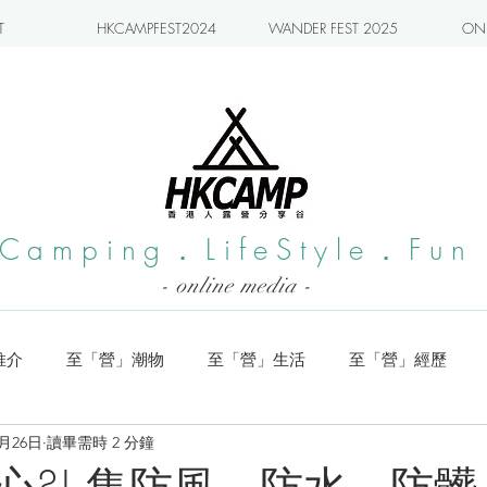
T
HKCAMPFEST2024
WANDER FEST 2025
ONL
Camping．LifeStyle．Fun
- online media -
推介
至「營」潮物
至「營」生活
至「營」經歷
0月26日
讀畢需時 2 分鐘
系列
小編實測
旅遊推介
日本營地介紹
潮流玩樂
心?! 集防風、防水、防髒