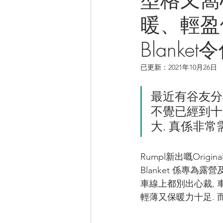
暖、輕盈優點
CAMPER音樂電影
Blank
已更新：
2021年10月26日
最近有谷友分
不覺已經到十
大. 真係非
Rumpl新出嘅Origina
Blanket 係專為
車線上都別出心裁, 
輕薄又保暖力十足. 而