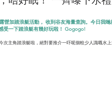
推出露營加踏浪艇活動， 收到谷友海量查詢。今日我
受一下踏浪艇有幾好玩啦！ Gogogo!
今次主角踏浪艇啦，絕對要推介一吓呢個較少人識嘅水上