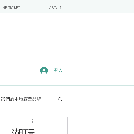
INE TICKET
ABOUT
登入
我們的本地露營品牌
露營・遠足熱點
禮，潮玩