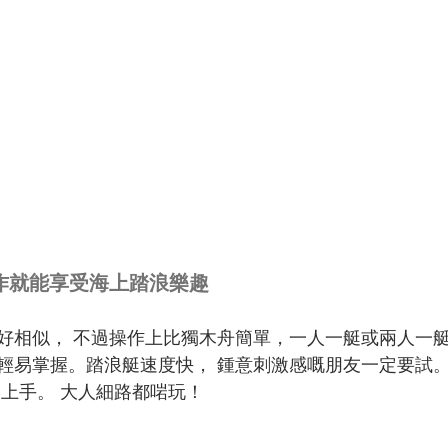
操作就能享受海上踏浪樂趣
好相似， 不過操作上比獨木舟簡單，一人一艇或兩人一
輕易掌握。踏浪艇速度快， 鍾意刺激感嘅朋友一定要試
易上手。 大人細路都啱玩！