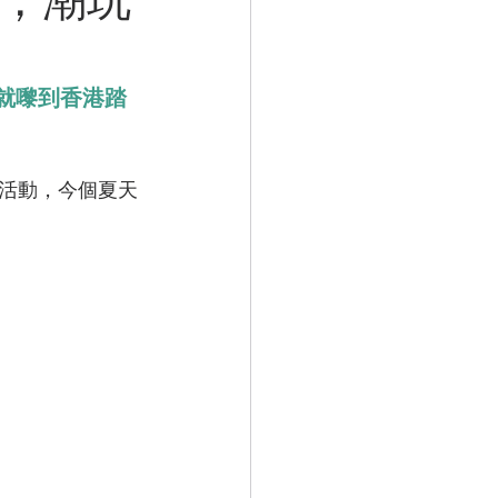
哋就嚟到香港踏
活動，今個夏天