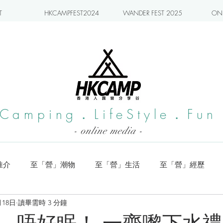
T
HKCAMPFEST2024
WANDER FEST 2025
ONL
Camping．LifeStyle．Fun
- online media -
推介
至「營」潮物
至「營」生活
至「營」經歷
月18日
讀畢需時 3 分鐘
系列
小編實測
旅遊推介
日本營地介紹
潮流玩樂
，唔好眠！ 一齊嚟下水