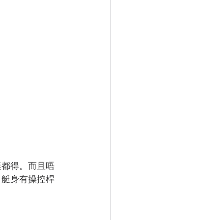
艇都得。而且唔
。艇身有操控桿