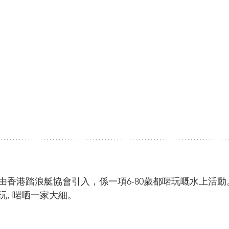
香港踏浪艇協會引入，係一項6-80歲都啱玩嘅水上活動。
玩, 啱哂一家大細。