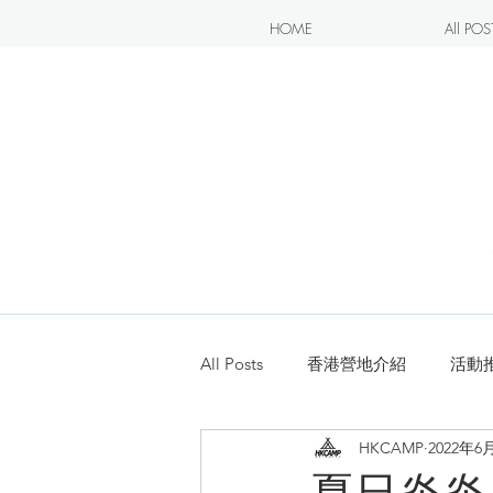
HOME
All POS
All Posts
香港營地介紹
活動
HKCAMP
2022年6
露營blogger分享
新手入坑
夏日炎炎