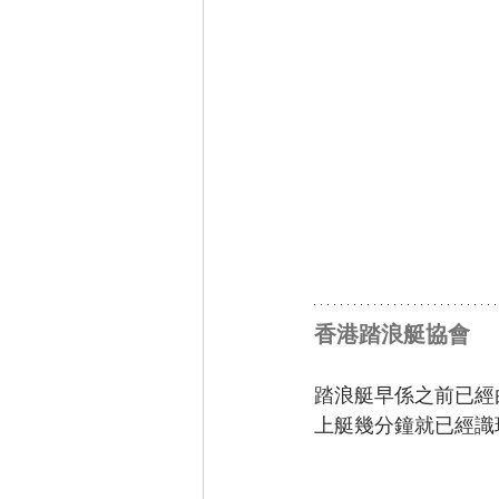
香港踏浪艇協會
踏浪艇早係之前已經由
上艇幾分鐘就已經識