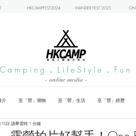
T
HKCAMPFEST2024
WANDER FEST 2025
ONL
Camping．LifeStyle．Fun
- online media -
推介
至「營」潮物
至「營」生活
至「營」經歷
月15日
讀畢需時 1 分鐘
系列
小編實測
旅遊推介
日本營地介紹
潮流玩樂
露營拍片好幫手！One R