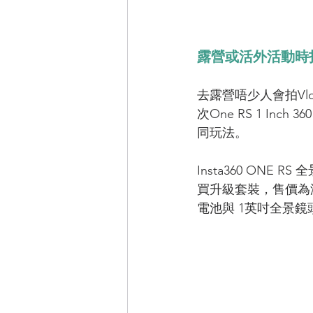
露營或活外活動時
去露營唔少人會拍V
次
One RS 1 In
同玩法。
Insta360 ONE 
買升級套裝，售價為港
電池與 1英吋全景鏡