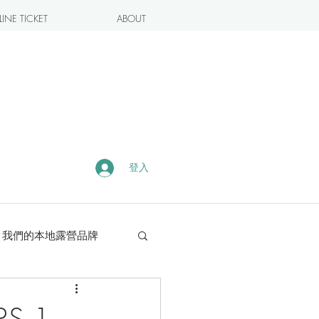
INE TICKET
ABOUT
登入
我們的本地露營品牌
露營・遠足熱點
S 1