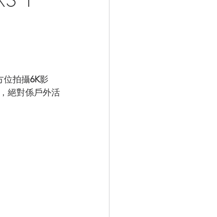
全方位拍攝
6K
影
，絕對係戶外活