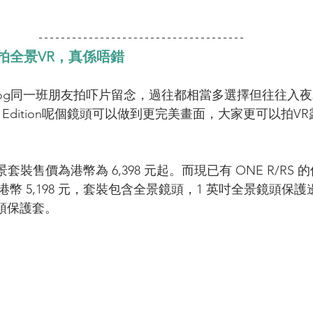
拍全景VR，真係唔錯
log同一班朋友拍吓片留念，過往都相當多選擇但往往入
ch 360 Edition呢個鏡頭可以做到更完美畫面，大家更可以
RS 全景套裝售價為港幣為 6,398 元起。而現已有 ONE R/R
幣 5,198 元，套裝包含全景鏡頭，1 英吋全景鏡頭保
頭保護套。