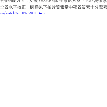
功能方面，支援 6K@30fps 全景影片及 2100 萬像
防震技術及全景水平校正，睇睇以下拍片質素當中夜景質素十分驚
.com/watch?v=JNqWU1FAszc