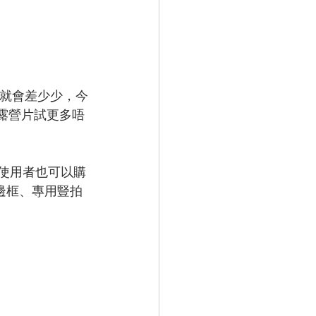
夜就會差少少，今
拍VR露營片試更多唔
S 的使用者也可以購
護邊框、專用豎拍