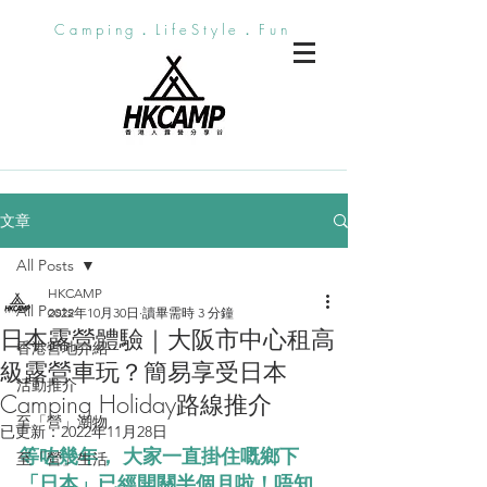
Camping．LifeStyle．Fun
文章
All Posts
HKCAMP
All Posts
2022年10月30日
讀畢需時 3 分鐘
日本露營體驗｜大阪市中心租高
香港營地介紹
級露營車玩？簡易享受日本
活動推介
Camping Holiday路線推介
至「營」潮物
已更新：
2022年11月28日
等咗幾年， 大家一直掛住嘅鄉下
至「營」生活
「日本」已經開關半個月啦！唔知