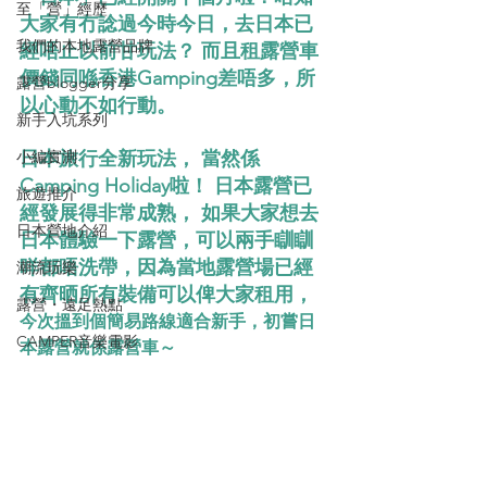
至「營」經歷
大家有冇諗過今時今日，去日本已
我們的本地露營品牌
經唔止以前甘玩法？ 而且租露營車
價錢同喺香港Gamping差唔多，所
露營blogger分享
以心動不如行動。
新手入坑系列
小編實測
日本旅行全新玩法， 當然係
Camping Holiday啦！ 日本露營已
旅遊推介
經發展得非常成熟， 如果大家想去
日本營地介紹
日本體驗一下露營，可以兩手瞓瞓
咩都唔洗帶，因為當地露營場已經
潮流玩樂
有齊晒所有裝備可以俾大家租用， 
露營・遠足熱點
今次搵到個簡易路線適合新手，初嘗日
CAMPER音樂電影
本露營就係露營車～