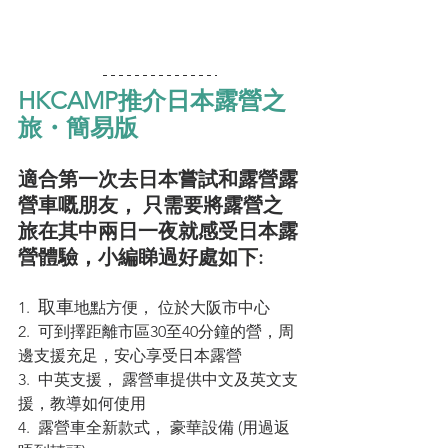
HKCAMP推介日本露營之
旅・簡易版
適合第一次去日本嘗試和露營露
營車嘅朋友， 只需要將露營之
旅在其中兩日一夜就感受日本露
營體驗，小編睇過好處如下:
取車
1.  
地點方便， 位於大阪市中心
2.  可到擇距離市區30至40分鐘的營，周
邊支援充足，安心享受日本露營
3.  中英支援， 露營車提供中文及英文支
援，教導如何使用
4.  露營車全新款式， 豪華設備 (用過返