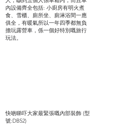
人，瞓到五個人係車箱內，而且車
內設備齊全包括: 小廚房有明火煮
食、雪櫃、廁所坐、廁淋浴間一應
俱全，有暖氣所以一年四季都無負
擔玩露營車，係一個好特別嘅旅行
玩法。
快啲睇吓大家最緊張嘅內部裝飾 (型
號:DB52)