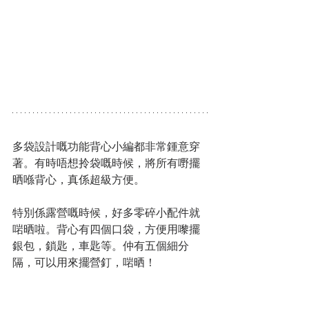
多袋設計嘅功能背心小編都非常鍾意穿
著。有時唔想拎袋嘅時候，將所有嘢擺
晒喺背心，真係超級方便。
特別係露營嘅時候，好多零碎小配件就
啱晒啦。背心有四個口袋，方便用嚟擺
銀包，鎖匙，車匙等。仲有五個細分
隔，可以用來擺營釘，啱晒！