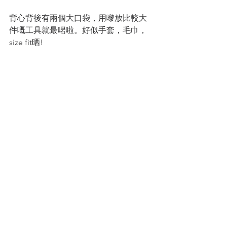
背心背後有兩個大口袋，用嚟放比較大
件嘅工具就最啱啦。好似手套，毛巾，
size fit晒!