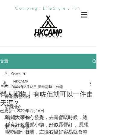
Camping．LifeStyle．Fun
文章
All Posts
HKCAMP
All Posts
2022年2月16日
讀畢需時 1 分鐘
營人潮物｜有咗佢就可以一件走
香港營地介紹
天涯？
活動推介
已更新：
2022年2月16日
至「營」潮物
唔知大家有冇發覺，去露營嘅時候，總
係有好多露營小物，好似露營釘， 風繩
至「營」生活
呢啲細件嘅嘢，左攝右攝好容易就會整