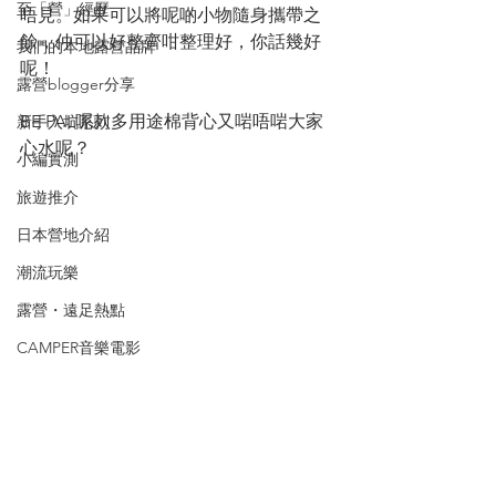
至「營」經歷
唔見。如果可以將呢啲小物隨身攜帶之
餘，仲可以好整齊咁整理好，你話幾好
我們的本地露營品牌
呢！
露營blogger分享
BE PAL呢款多用途棉背心又啱唔啱大家
新手入坑系列
心水呢？
小編實測
旅遊推介
日本營地介紹
潮流玩樂
露營・遠足熱點
CAMPER音樂電影