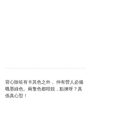
背心除咗有卡其色之外， 仲有營人必備
嘅墨綠色。兩隻色都咁靚，點揀呀？真
係真心型！