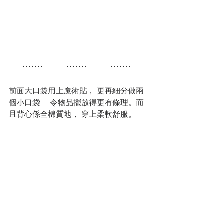
前面大口袋用上魔術貼， 更再細分做兩
個小口袋， 令物品擺放得更有條理。而
且背心係全棉質地， 穿上柔軟舒服。