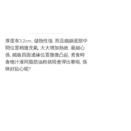
厚度有3.2cm, 儲熱性強. 而且鐵鍋底部中
間位置稍微充氣, 大大增加熱效. 最細心
係, 鐵板四面邊緣位置微微凸起, 煮食時
食物汁液同脂肪油粉就唔會彈出黎啦, 係
咪好貼心呢? 