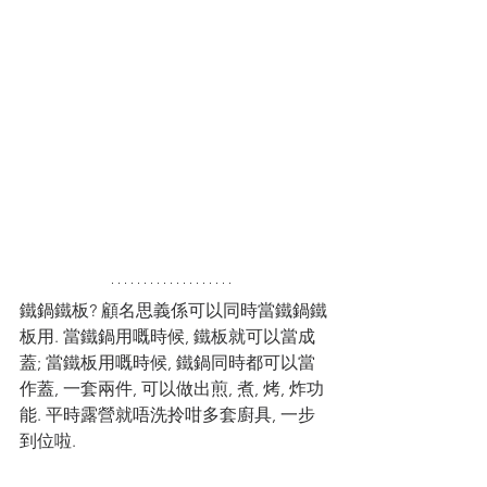
鐵鍋鐵板? 顧名思義係可以同時當鐵鍋鐵
板用. 當鐵鍋用嘅時候, 鐵板就可以當成
蓋; 當鐵板用嘅時候, 鐵鍋同時都可以當
作蓋, 一套兩件, 可以做出煎, 煮, 烤, 炸功
能. 平時露營就唔洗拎咁多套廚具, 一步
到位啦. 