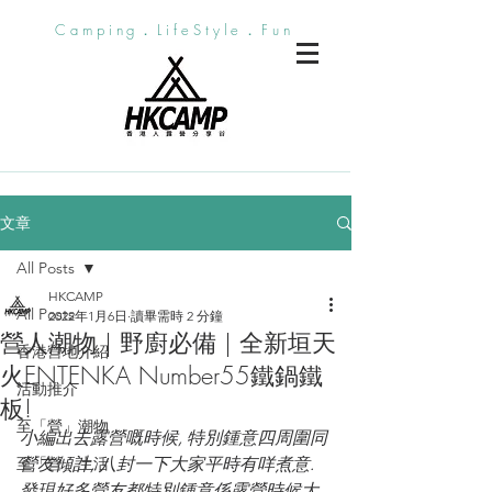
Camping．LifeStyle．Fun
文章
All Posts
HKCAMP
All Posts
2022年1月6日
讀畢需時 2 分鐘
營人潮物 | 野廚必備 | 全新垣天
香港營地介紹
火ENTENKA Number55鐵鍋鐵
活動推介
板!
至「營」潮物
小編出去露營嘅時候, 特別鍾意四周圍同
至「營」生活
營友傾計, 八封一下大家平時有咩煮意. 
發現好多營友都特別鍾意係露營時候大