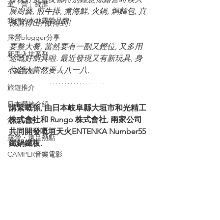
至「營」經歷
展廚藝, 煎牛排, 煮海鮮, 火鍋, 焗麵包, 真
我們的本地露營品牌
係講得出, 做得到! 
露營blogger分享
要整大餐, 當然要有一副又鏗位, 又多用
新手入坑系列
途嘅好廚具啦. 最近發現又有新玩具, 身
位營人當然要去八一八. 
小編實測
旅遊推介
日本營地介紹
講緊嘅係, 由日本岐阜縣大垣市和光精工
株式會社和 Rungo 株式會社, 兩家公司
潮流玩樂
共同開發嘅垣天火ENTENKA Number55
露營・遠足熱點
鐵鍋鐵板. 
CAMPER音樂電影