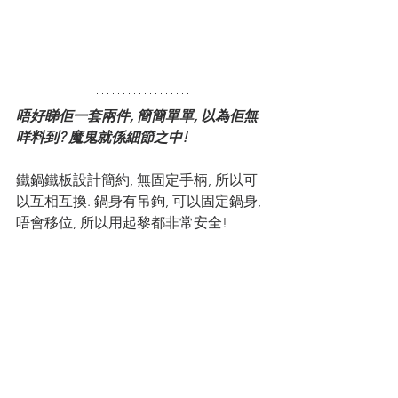
唔好睇佢一套兩件, 簡簡單單, 以為佢無
咩料到? 魔鬼就係細節之中!
鐵鍋鐵板設計簡約, 無固定手柄, 所以可
以互相互換. 鍋身有吊鉤, 可以固定鍋身, 
唔會移位, 所以用起黎都非常安全! 