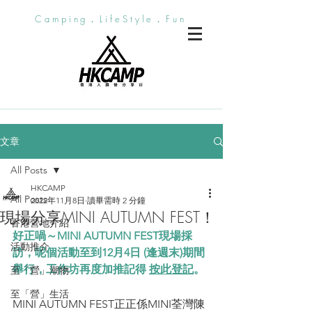
Camping．LifeStyle．Fun
文章
All Posts
HKCAMP
All Posts
2022年11月8日
讀畢需時 2 分鐘
現場分享MINI AUTUMN FEST！
香港營地介紹
好正喎～MINI AUTUMN FEST現場採
活動推介
訪，
呢個活動至到12月4日 (逢週末)
期間
舉行，工作坊再度加推記得 
按此登記
。
至「營」潮物
至「營」生活
MINI AUTUMN FEST正正係MINI荃灣陳