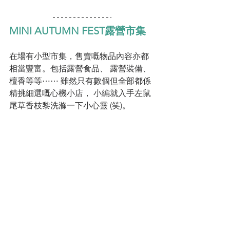
MINI AUTUMN FEST露營市集
在場有小型市集，售賣嘅物品內容亦都
相當豐富。包括露營食品、 露營裝備、 
檀香等等⋯⋯ 雖然只有數個但全部都係
精挑細選嘅心機小店， 小編就入手左鼠
尾草香枝黎洗滌一下小心靈 (笑)。