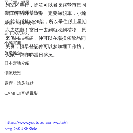
至「營」經歷
列室內舉行，除咗可以嚟睇露營市集同
我們的本地露營品牌
玩工作坊外，重點一定要睇靚車，小編
以前都係揸MINI架，所以爭住係上星期
露營blogger分享
六去咗啦！當日一去到就收到禮物，原
新手入坑系列
來係Mini福袋，仲可以在場換領飲品同
小編實測
美食，預早登記仲可以參加埋工作坊，
旅遊推介
大家一齊睇睇當日盛況。
日本營地介紹
潮流玩樂
露營・遠足熱點
CAMPER音樂電影
https://www.youtube.com/watch?
v=gDnKUKPR54c