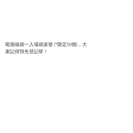
呢個福袋一入場就派發 (*限定50個)，大
家記得預先登記呀！