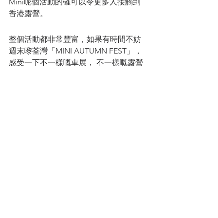
Mini呢個活動的確可以令更多人接觸到
香港露營。
整個活動都非常豐富，如果有時間不妨
週末嚟荃灣「MINI AUTUMN FEST」，
感受一下不一樣嘅車展， 不一樣嘅露營
體驗，活動期間大家仲可享專屬車展優
惠，填妥活動表格更有機會獲得活動福
袋呀！活動由10月15日至12月4日， 仲吾
快啲黎？
凡登記蒞臨MINI AUTUMN FEST 市集，
即可獲得MINI 活動福袋*
包括：
MINI 紀念 Tote bag
指定商戶限定禮遇
$100現場消費券 (每天到場頭50位參
加者)
到訪並展示任何品牌車匙更可獲得