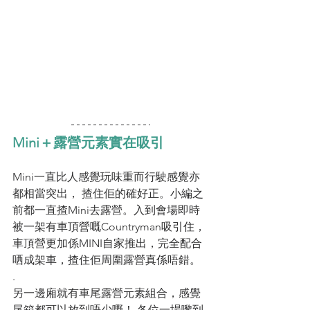
Mini＋露營元素實在吸引
Mini一直比人感覺玩味重而行駛感覺亦
都相當突出， 揸住佢的確好正。小編之
前都一直揸Mini去露營。入到會場即時
被一架有車頂營嘅Countryman吸引住，
車頂營更加係MINI自家推出，完全配合
哂成架車，揸住佢周圍露營真係唔錯。
.
另一邊廂就有車尾露營元素組合，感覺
尾箱都可以放到唔少嘢！ 各位一場嚟到