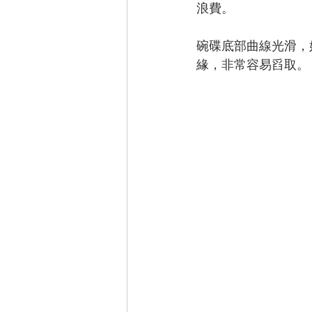
浪費。
碗碟底部曲線光滑，
緣，非常容易舀取。