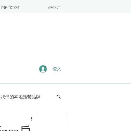
INE TICKET
ABOUT
登入
我們的本地露營品牌
露營・遠足熱點
ace戶