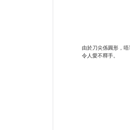
由於刀尖係圓形，唔單止
令人愛不釋手。