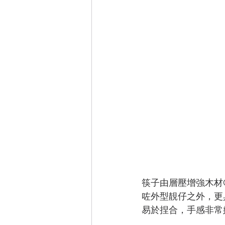
筷子由層壓增強木材C
咗外型靚仔之外，更
易於捏合，手感非常