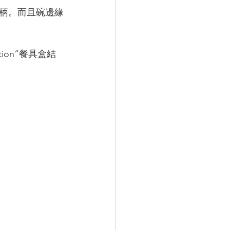
手柄。而且碗邊緣
ction”餐具盒結
!