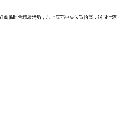
好處係唔會積聚污垢，加上底部中央位置抬高，湯同汁液