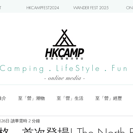
T
HKCAMPFEST2024
WANDER FEST 2025
ONL
Camping．LifeStyle．Fun
- online media -
推介
至「營」潮物
至「營」生活
至「營」經歷
月26日
讀畢需時 2 分鐘
系列
小編實測
旅遊推介
日本營地介紹
潮流玩樂
首次登場! The North F