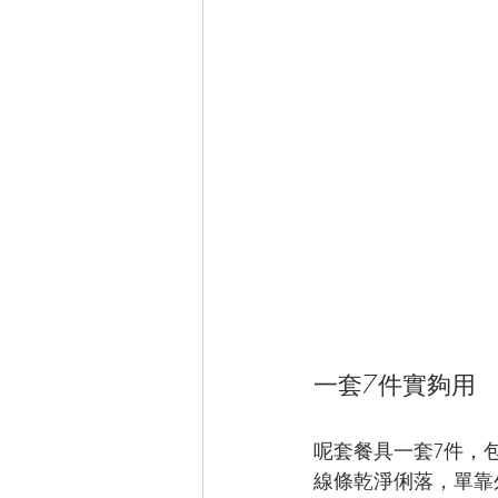
一套7件實夠用
呢套餐具一套7件，
線條乾淨俐落，單靠