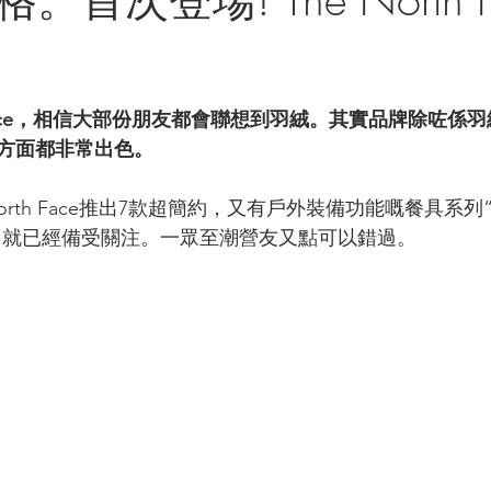
h Face，相信大部份朋友都會聯想到羽絨。其實品牌除咗係
方面都非常出色。
orth Face推出7款超簡約，又有戶外裝備功能嘅餐具系列“Lan
。 一推出就已經備受關注。一眾至潮營友又點可以錯過。