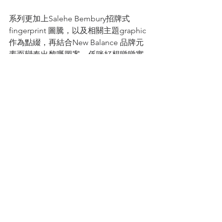
系列更加上Salehe Bembury招牌式
fingerprint 圖騰，以及相關主題graphic 
作為點綴，再結合New Balance 品牌元
素而變奏出黎嘅圖案，係咪好想睇睇實
物呢？
單品除咗設計極富街頭型格風外，每個
細位都加入實用嘅機能美學。例如保暖
嘅neck warmer 加入拉鍊間隔，露營時
特別啱洗。軍款外套亦加入可拆式嘅
帽，方便大家係唔同環境下穿搭。而近
期大熱嘅多袋背心，除咗係配襯單品
外， 仲係適合唔同戶外活動嘅功能單
品。
集功能及美觀於一身，簡簡單單就可以
穿搭出街頭玩味風格， 唔知大家又有冇
心水呢。