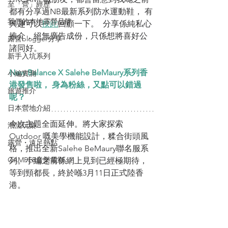
至「營」經歷
都有分享過NB最新系列防水運動鞋， 有
我們的本地露營品牌
興趣可以
按此
回顧一下。  分享係純私心
推介，絕無廣告成份，只係想將喜好公
露營blogger分享
諸同好。 
新手入坑系列
New Balance X Salehe BeMaury系列香
小編實測
港發售啦， 身為粉絲，又點可以錯過
旅遊推介
呢？
日本營地介紹
今次主題全面延伸。將大家探索
潮流玩樂
Outdoor 嘅美學機能設計，糅合街頭風
露營・遠足熱點
格，推出全新Salehe BeMaury聯名服系
CAMPER音樂電影
列。小編之前係網上見到已經極期待，
等到頸都長，終於喺3月11日正式陸香
港。