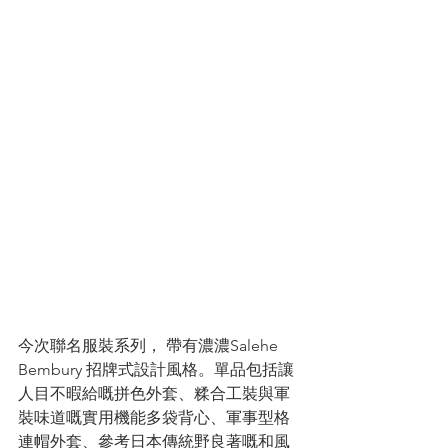
今次聯名服裝系列， 帶有濃濃Salehe 
Bembury 招牌式設計風格。單品包括讓
人目不暇給嘅拼色外套、糅合工裝與軍
裝味道嘅實用機能多袋背心、軍事型格
連帽外套、參考日本傳統野良著嘅和風