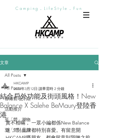
Camping．LifeStyle．Fun
文章
All Posts
HKCAMP
All Posts
2022年3月12日
讀畢需時 2 分鐘
結合戶外功能及街頭風格！New
香港營地介紹
Balance X Salehe BeMaury登陸香
活動推介
港
至「營」潮物
實不相暪， 一眾小編都係New Balance
至「營」生活
迷， 對品牌都特別喜愛。有留意開
HKCAMP嘅朋友，都會留意到我哋之前