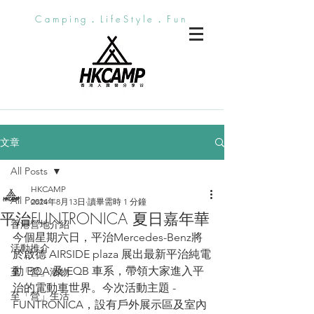
Camping．LifeStyle．Fun
文章
All Posts
HKCAMP
All Posts
2024年8月13日
讀畢需時 1 分鐘
平治FUNTRONICA 夏日嘉年華
香港營地介紹
今個星期六日，平治Mercedes-Benz將
活動推介
於啟德 AIRSIDE plaza 展出最新平治純電
動 EQA 及 EQB 車系，帶領大家進入平
至「營」潮物
治的電動車世界。今次活動主題 - 
至「營」生活
FUNTRONICA，設有戶外展示區及室內 