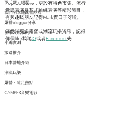
至「營」經歷
Pop-Up Store，更設有特色市集、流行
音樂表演及花式跳繩表演等精彩節目， 
我們的本地露營品牌
有興趣嘅朋友記得Mark實日子呀啦。
露營blogger分享
鍾意睇更多露營或潮流玩樂資訊，記得
新手入坑系列
俾個like我哋
IG
或者
Facebook
先！
小編實測
旅遊推介
日本營地介紹
潮流玩樂
露營・遠足熱點
CAMPER音樂電影