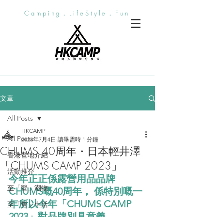
Camping．LifeStyle．Fun
文章
All Posts
HKCAMP
All Posts
2023年7月4日
讀畢需時 1 分鐘
CHUMS 40周年・日本輕井澤
香港營地介紹
「CHUMS CAMP 2023」
活動推介
今年正正係露營用品品牌
至「營」潮物
CHUMS嘅40周年， 係特別嘅一
年所以今年「CHUMS CAMP 
至「營」生活
2023」對品牌別具意義。