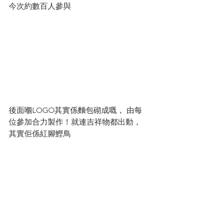
今次約數百人參與
後面嗰LOGO其實係麵包砌成嘅， 由每
位參加合力製作！就連吉祥物都出動，
其實佢係紅腳鰹鳥