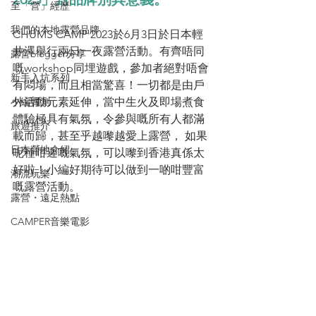
至「營」經歷
我們的本地露營品牌
CHUMS CAMP 2023於6月3日於
日本輕
井澤
舉行兩日一夜露營活動。有齊唔同
露營blogger分享
嘅workshop同埋遊戲，參加者絕對唔會
新手入坑系列
有悶場，而且相當驚喜！一切都是由戶
小編實測
外活動元素延伸，當中生火及即場煮食
體驗極具有氣氛，令參與嘅所有人都滿
旅遊推介
載而歸，甚至乎越嚟越愛上露營， 如果
日本營地介紹
呢種咁遲嘅氣氛，可以嚟到香港真係太
好啦！小編好期待可以做到一啲咁豐富
潮流玩樂
嘅露營活動。
露營・遠足熱點
CAMPER音樂電影