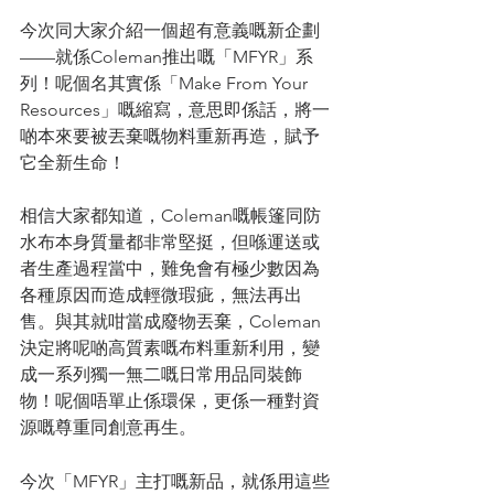
今次同大家介紹一個超有意義嘅新企劃
——就係Coleman推出嘅「MFYR」系
列！呢個名其實係「Make From Your 
Resources」嘅縮寫，意思即係話，將一
啲本來要被丟棄嘅物料重新再造，賦予
它全新生命！
相信大家都知道，Coleman嘅帳篷同防
水布本身質量都非常堅挺，但喺運送或
者生產過程當中，難免會有極少數因為
各種原因而造成輕微瑕疵，無法再出
售。與其就咁當成廢物丟棄，Coleman
決定將呢啲高質素嘅布料重新利用，變
成一系列獨一無二嘅日常用品同裝飾
物！呢個唔單止係環保，更係一種對資
源嘅尊重同創意再生。
今次「MFYR」主打嘅新品，就係用這些