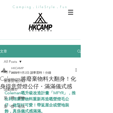
Camping．LifeStyle．Fun
文章
All Posts
HKCAMP
All Posts
2025年9月2日
讀畢需時 1 分鐘
Coleman將廢棄物料大翻身！化
香港營地介紹
身得意營燈公仔・滿滿儀式感
活動推介
Coleman嘅升級改造計畫「MFYR」，推
至「營」潮物
出利用棄置物料重新再造嘅營燈毛公
仔，做型好可愛！帶返屋企或營地裝
至「營」生活
飾，真係儀式感滿滿。