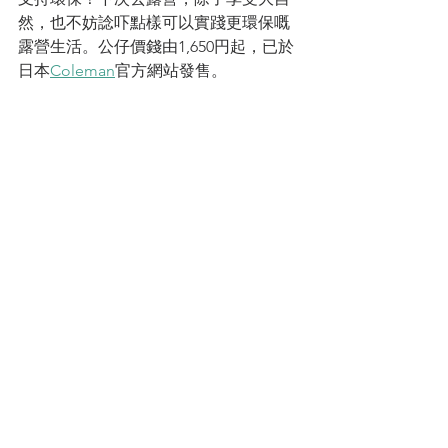
然，也不妨諗吓點樣可以實踐更環保嘅
露營生活。公仔價錢由1,650円起，已於
日本
Coleman
官方網站發售。
HKCAMP
露營好物
camping
Coleman
日本限定
香港露營場
環保理念
營燈公仔
儀式感
Coleman「MFYR」
至「營」潮物