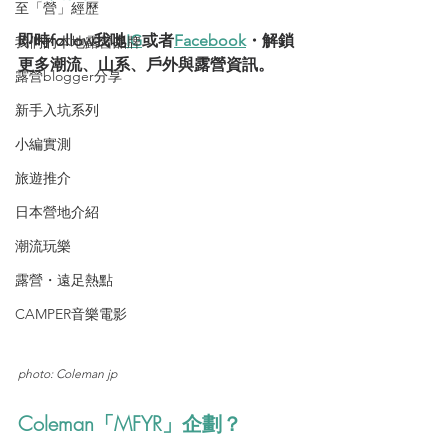
至「營」經歷
即時follow我哋
IG
或者
Facebook
・解鎖
我們的本地露營品牌
更多潮流、山系、戶外與露營資訊。
露營blogger分享
新手入坑系列
小編實測
旅遊推介
日本營地介紹
潮流玩樂
露營・遠足熱點
CAMPER音樂電影
photo: Coleman jp
Coleman「MFYR」企劃？