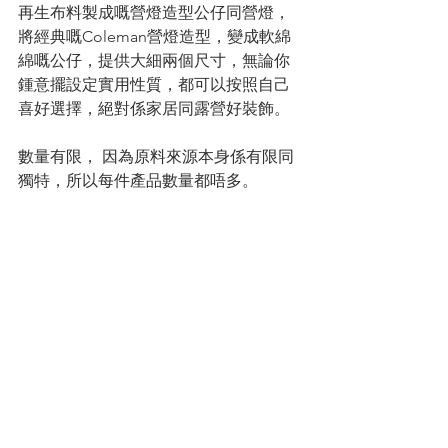
再生布料製成嘅營燈造型公仔同營燈，
將經典嘅Coleman營燈造型，變成軟綿
綿嘅公仔，提供大細兩個尺寸，無論你
鍾意擺設定實用性質，都可以按照自己
喜好選擇，絕對係家居同露營好裝飾。
數量有限， 因為原料來源本身係有限同
獨特，所以每件產品數量都唔多。