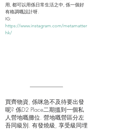
用, 都可以用係日常生活之中, 係一個好
有格調嘅設計呀. 
IG: 
https://www.instagram.com/metamatter
hk/
買齊物資, 係咪急不及待要出發
呢? 係D2 Place二期搵到一個私
人營地嘅攤位. 營地嘅營區分左
吾同級別. 有發燒級, 享受級同埋