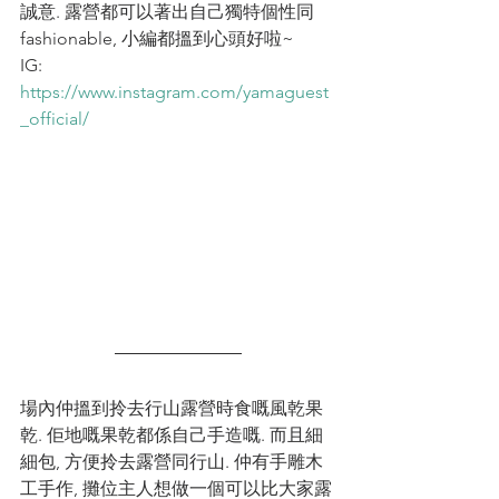
誠意. 露營都可以著出自己獨特個性同
fashionable, 小編都搵到心頭好啦~
IG: 
https://www.instagram.com/yamaguest
_official/
場內仲搵到拎去行山露營時食嘅風乾果
乾. 佢地嘅果乾都係自己手造嘅. 而且細
細包, 方便拎去露營同行山. 仲有手雕木
工手作, 攤位主人想做一個可以比大家露