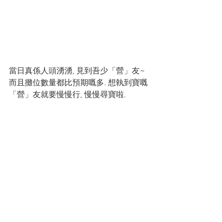
當日真係人頭湧湧, 見到吾少「營」友~
而且攤位數量都比預期嘅多. 想執到寶嘅
「營」友就要慢慢行, 慢慢尋寶啦.