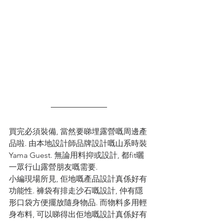
買完必須裝備, 當然要睇埋露營嘅周邊產
品啦. 由本地設計師品牌設計嘅山系時裝
Yama Guest. 無論用料抑或設計, 都fit曬
一眾行山露營朋友嘅需要. 
小編現場所見, 佢地嘅產品設計真係好有
功能性. 褲袋有排走沙石嘅設計, 仲有隱
形口袋方便擺放隨身物品. 而物料多用輕
身布料, 可以睇得出佢地嘅設計真係好有