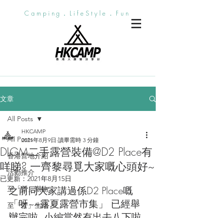
Camping．LifeStyle．Fun
文章
All Posts
HKCAMP
All Posts
2021年8月9日
讀畢需時 3 分鐘
DLGM二手露營裝備@D2 Place有
香港營地介紹
咩睇? 一齊黎尋覓大家嘅心頭好~
活動推介
已更新：
2021年8月15日
之前同大家講過係D2 Place嘅
至「營」潮物
「呀~~露夏露營市集」 已經舉
至「營」生活
辦完啦. 小編當然有出去八下啦, 