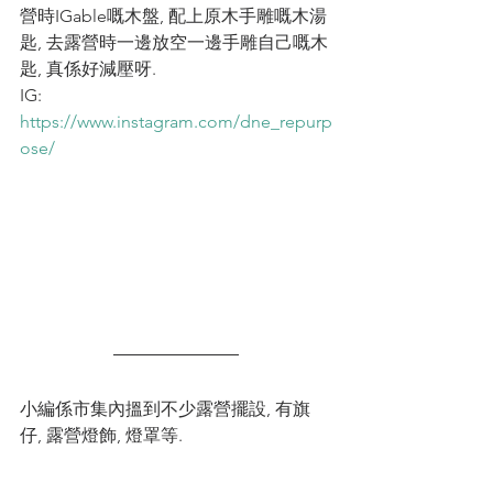
營時IGable嘅木盤, 配上原木手雕嘅木湯
匙, 去露營時一邊放空一邊手雕自己嘅木
匙, 真係好減壓呀. 
IG: 
https://www.instagram.com/dne_repurp
ose/
小編係市集內搵到不少露營擺設, 有旗
仔, 露營燈飾, 燈罩等. 