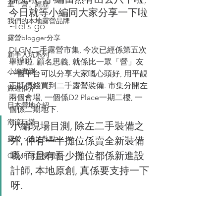
至「營」經歷
今日就等小編同大家分享一下啦
我們的本地露營品牌
~Let's go
露營blogger分享
DLGM二手露營市集, 今次已經係第五次
新手入坑系列
舉辦啦. 顧名思義, 就係比一眾「營」友
小編實測
一個平台可以分享大家嘅心頭好, 用平靚
正既價錢買到二手露營裝備. 市集分開左
旅遊推介
兩個會場, 一個係D2 Place一期二樓, 一
日本營地介紹
個係二期地下. 
潮流玩樂
小編現場目測, 除左二手裝備之
露營・遠足熱點
外, 仲有一半攤位係賣全新裝備
嘅. 而且有吾少攤位都係新進設
CAMPER音樂電影
計師, 本地原創, 真係要支持一下
呀.