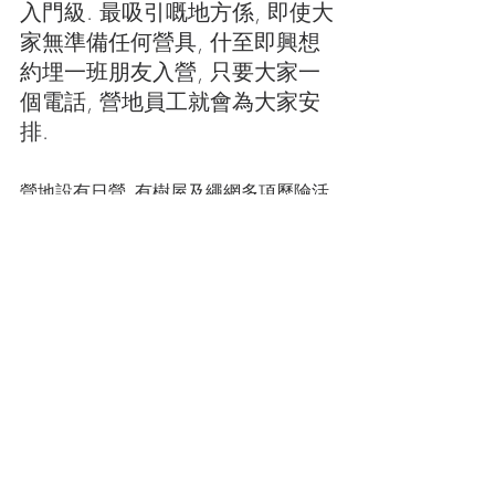
入門級. 最吸引嘅地方係, 即使大
家無準備任何營具, 什至即興想
約埋一班朋友入營, 只要大家一
個電話, 營地員工就會為大家安
排. 
營地設有日營, 有樹屋及繩網多項歷險活
動, 如果想玩全日, 可以先玩日營, 再按需
要選擇營區. 營地9月中就開季啦, 大家想
參加, 就要留意佢地8月嘅IG/FB啦.
IG: 
https://www.instagram.com/treetopcott
age/