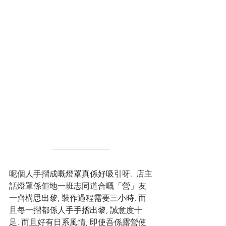
呢個人手摺成嘅燈罩真係好吸引呀.  店主
話燈罩係佢地一班志同道合嘅「營」友
一齊構思出黎, 裝作過程需要三小時, 而
且每一摺都係人手手摺出黎, 誠意度十
足. 而且好有日系風情, 即使吾係露營使