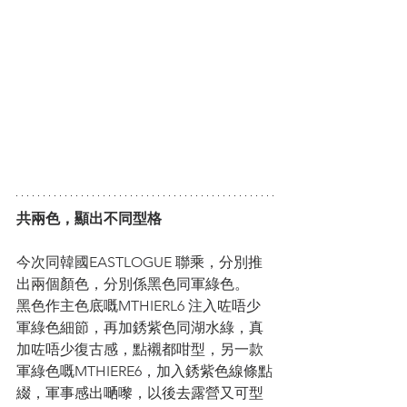
共兩色，顯出不同型格
今次同韓國EASTLOGUE 聯乘，分別推
出兩個顏色，分別係黑色同軍綠色。
黑色作主色底嘅MTHIERL6 注入咗唔少
軍綠色細節，再加銹紫色同湖水綠，真
加咗唔少復古感，點襯都咁型，另一款
軍綠色嘅MTHIERE6，加入銹紫色線條點
綴，軍事感出嗮嚟，以後去露營又可型