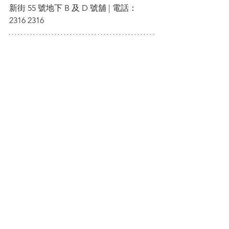
新街 55 號地下 B 及 D 號舖 | 電話：
2316 2316
約定大家， 一齊著靚靚， 營地再相遇！
*相片及資料來源: 
New Balance
**以後關於露營圖片及分享，記得打
Hash Tag（
#HKHKCAMP
）
HKCAMP
香港人露營分享谷
露營
camping
New Balance
GORE-TEX
Eastlogue
Hierro v6
聯乘鞋款
公開發售
至「營」潮物