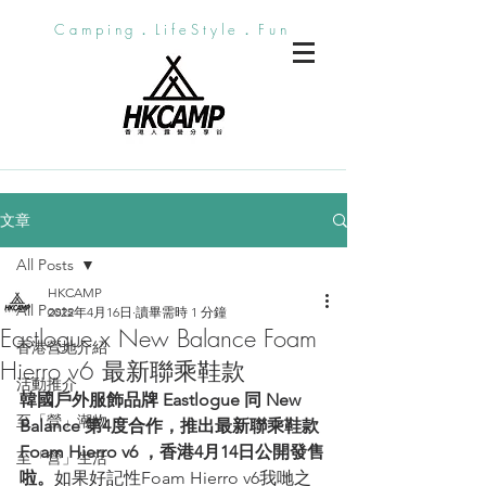
Camping．LifeStyle．Fun
文章
All Posts
HKCAMP
All Posts
2022年4月16日
讀畢需時 1 分鐘
Eastlogue x New Balance Foam
香港營地介紹
Hierro v6 最新聯乘鞋款
活動推介
韓國戶外服飾品牌 Eastlogue 同 New 
至「營」潮物
Balance 第4度合作，推出最新聯乘鞋款
Foam Hierro v6 ，香港4月14日公開發售
至「營」生活
啦。
如果好記性Foam Hierro v6我哋之