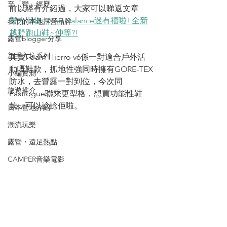
至「營」經歷
前以經有介紹過，大家可以睇返文章
營人潮物 | New Balance迷有福啦! 全新
我們的本地露營品牌
越野跑山鞋~仲等?!
露營blogger分享
新手入坑系列
其實Foam Hierro v6係一對適合戶外活
動嘅鞋款，抓地性強同時擁有GORE-TEX
小編實測
防水，去營露一對到位，今次同
旅遊推介
Eastlogue聯乘更型格，想買功能性鞋
款，可以諗諗佢啦。
日本營地介紹
潮流玩樂
露營・遠足熱點
CAMPER音樂電影