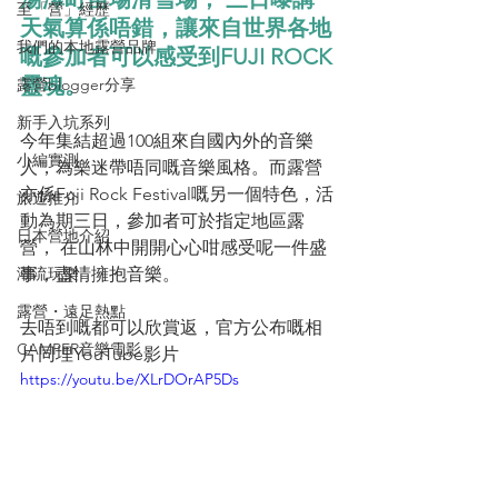
至「營」經歷
天氣算係唔錯，讓來自世界各地
我們的本地露營品牌
嘅參加者可以感受到FUJI ROCK
靈魂。
露營blogger分享
.
新手入坑系列
今年集結超過100組來自國內外的音樂
小編實測
人，為樂迷帶唔同嘅音樂風格。而露營
亦係Fuji Rock Festival嘅另一個特色，活
旅遊推介
動為期三日，參加者可於指定地區露
日本營地介紹
營， 在山林中開開心心咁感受呢一件盛
潮流玩樂
事，盡情擁抱音樂。 
露營・遠足熱點
去唔到嘅都可以欣賞返，官方公布嘅相
CAMPER音樂電影
片同埋YouTube影片
https://youtu.be/XLrDOrAP5Ds