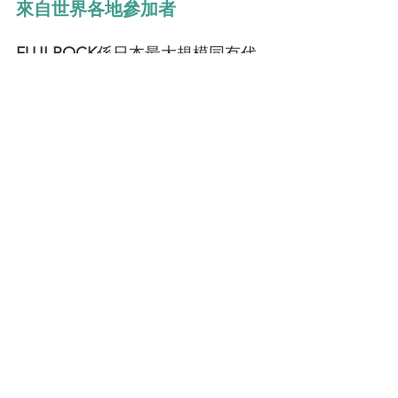
來自世界各地參加者
FUJI ROCK
係日本最大規模同有代
表性嘅戶外音樂活動，疫情停辦左
幾年之後，各地嘅音樂會終於返嚟
啦，今年吸引世界各自地嘅參加
者，一齊嚟感受呢一個咁有氣氛嘅
Party。
下年想去？記得留意住官方網站嘅公布
https://www.fujirockfestival.com
 ， 買飛
FUJI ROCK。
都唔太難期待2024嘅