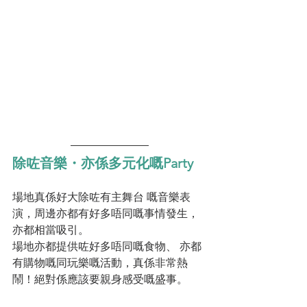
除咗音樂・亦係多元化嘅Party
場地真係好大除咗有主舞台 嘅音樂表
演，周邊亦都有好多唔同嘅事情發生，
亦都相當吸引。
場地亦都提供咗好多唔同嘅食物、 亦都
有購物嘅同玩樂嘅活動，真係非常熱
鬧！絕對係應該要親身感受嘅盛事。