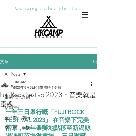
Camping．LifeStyle．Fun
文章
All Posts
HKCAMP
All Posts
2023年8月5日
讀畢需時 1 分鐘
Fuji Rock Festival2023・音樂就是
香港營地介紹
靈魂
活動推介
一年三日舉行嘅「FUJI ROCK 
至「營」潮物
FESTIVAL 2023」 在音樂下完美
落幕，今年舉辦地點移至新潟縣
至「營」生活
湯澤町苗場滑雪場， 三日嚟講