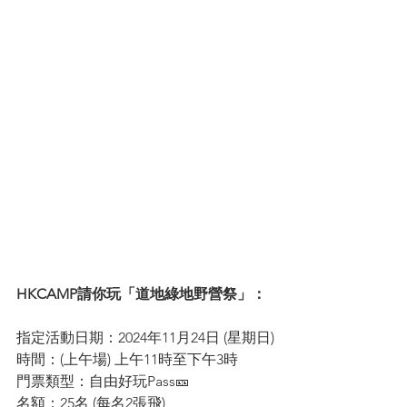
HKCAMP請你玩「道地綠地野營祭」：
指定活動日期：2024年11月24日 (星期日)
時間：(上午場) 上午11時至下午3時
門票類型：自由好玩Pass🎫
名額：25名 (每名2張飛)