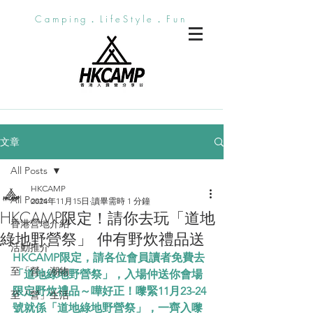
Camping．LifeStyle．Fun
文章
All Posts
HKCAMP
All Posts
2024年11月15日
讀畢需時 1 分鐘
HKCAMP限定！請你去玩「道地
香港營地介紹
綠地野營祭」 仲有野炊禮品送
活動推介
HKCAMP限定，請各位會員讀者免費去
至「營」潮物
「道地綠地野營祭」，入場仲送你會場
限定野炊禮品～嘩好正！嚟緊11月23-24
至「營」生活
號就係「道地綠地野營祭」，一齊入嚟