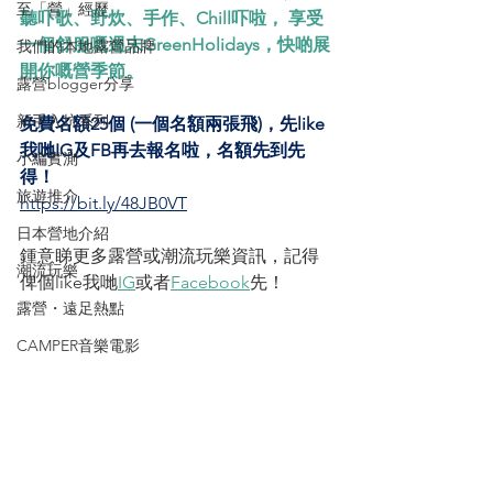
至「營」經歷
聽吓歌、野炊、手作、Chill吓啦， 享受
一個舒服嘅週末GreenHolidays，快啲展
我們的本地露營品牌
開你嘅營季節。
露營blogger分享
新手入坑系列
免費名額25個 (一個名額兩張飛)，先like
我哋IG及FB再去報名啦，名額先到先
小編實測
得！
旅遊推介
https://bit.ly/48JB0VT
日本營地介紹
鍾意睇更多露營或潮流玩樂資訊，記得
潮流玩樂
俾個like我哋
IG
或者
Facebook
先！
露營・遠足熱點
CAMPER音樂電影