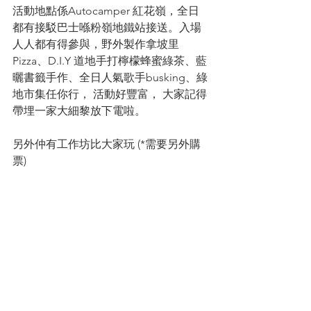
活動地點係Autocamper 紅花嶺，全日
都有接駁巴士喺粉嶺地鐵站接送。入場
人人都有得參與，野外製作拿坡里
Pizza、D.I.Y 道地手打檸檬蜂蜜綠茶、藍
曬書籤手作、全日人氣歌手busking、綠
地市集任你行， 活動好豐富， 大家記得
帶埋一家大細黎放下電啦。
另外仲有工作坊比大家玩 (*需要另外購
票)