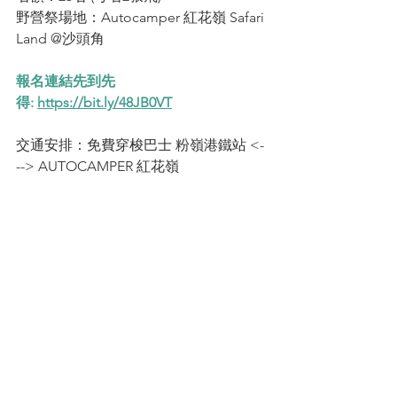
野營祭場地：Autocamper 紅花嶺 Safari 
Land @沙頭角
報名連結先到先
得: 
https://bit.ly/48JB0VT
交通安排：免費穿梭巴士 粉嶺港鐵站 <-
--> AUTOCAMPER 紅花嶺