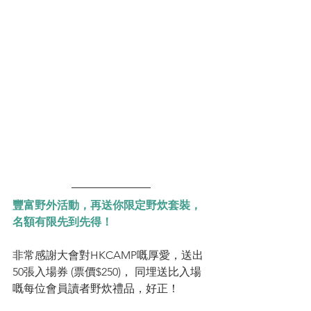
豐富野外活動，再送你限定野炊套裝，
名額有限先到先得！
非常感謝大會對HKCAMP嘅厚愛，送出
50張入場券 (票價$250)， 同埋送比入場
嘅每位會員讀者野炊禮品，好正！