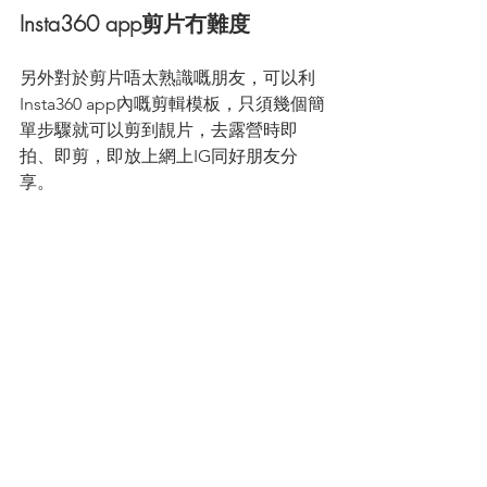
Insta360 app剪片冇難度
另外對於剪片唔太熟識嘅朋友，可以利
Insta360 app內嘅剪輯模板，只須幾個簡
單步驟就可以剪到靚片，去露營時即
拍、即剪，即放上網上IG同好朋友分
享。