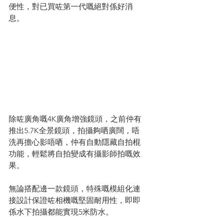
便性，對已買咗第一代嘅絕對係好消
息。
除咗廣角嘅4K廣角增強鏡頭，之前仲有
推出5.7K全景鏡頭，拍攝夠哂廣闊，唔
洗再擔心影唔哂，仲有自動隱藏自拍棍
功能，輕鬆將自拍變成有攝影師拍嘅效
果。
無論搭配邊一款鏡頭，特殊嘅模組化連
接設計保證咗相機嘅堅固耐用性，即即
係水下拍攝都能實現5米防水。