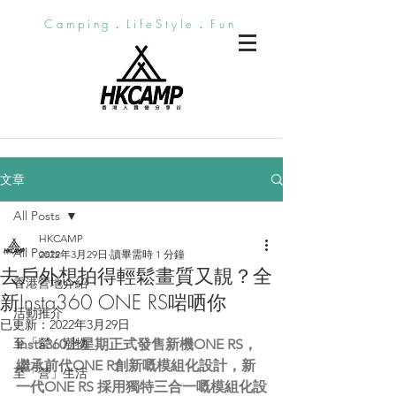
Camping．LifeStyle．Fun
文章
All Posts
HKCAMP
All Posts
2022年3月29日
讀畢需時 1 分鐘
去戶外想拍得輕鬆畫質又靚？全
香港營地介紹
新Insta360 ONE RS啱哂你
活動推介
已更新：
2022年3月29日
至「營」潮物
Insta360上星期正式發售新機ONE RS，
繼承前代ONE R創新嘅模組化設計，新
至「營」生活
一代ONE RS 採用獨特三合一嘅模組化設