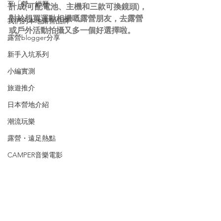
至「營」經歷
計成(可配電池、主機和三款可換鏡頭)，
對於想買運動相機嘅露營朋友，去露營
我們的本地露營品牌
或戶外活動拍攝又多一個好選擇啦。
露營blogger分享
新手入坑系列
小編實測
旅遊推介
日本營地介紹
潮流玩樂
露營・遠足熱點
CAMPER音樂電影