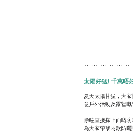
太陽好猛! 千萬唔好
夏天太陽甘猛，大家
意戶外活動及露營嘅營
除咗直接搽上面嘅防曬
為大家帶黎兩款防曬