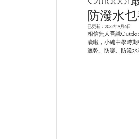
防潑水乜
CAMPER音樂電影
已更新：
2022年9月6日
相信無人吾識Out
囊啦，小編中學時期
速乾、防曬、防潑水