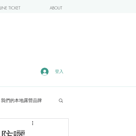
INE TICKET
ABOUT
登入
我們的本地露營品牌
露營・遠足熱點
、防曬、