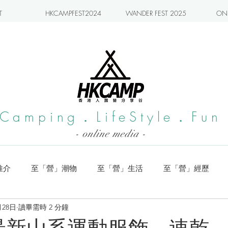
T
HKCAMPFEST2024
WANDER FEST 2025
ONL
Camping．LifeStyle．Fun
- online media -
推介
至「營」潮物
至「營」生活
至「營」經歷
月28日
讀畢需時 2 分鐘
系列
小編實測
旅遊推介
日本營地介紹
潮流玩樂
oor最新山系運動服飾，速乾