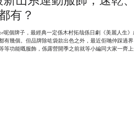
都有？
door呢個牌子，最經典一定係木村拓哉係日劇《美麗人生
都有幾個。但品牌除咗袋款出色之外，最近佢哋仲踩過界
等等功能嘅服飾，係露營開季之前就等小編同大家一齊上