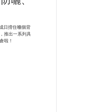
》成日揹住嗰個背
，推出一系列具
倉啦！