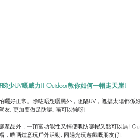
睇少UV嘅威力!! Outdoor教你如何一帽走天崖!
怕曬好正常。除咗唔想曬黑外，阻隔UV，遮擋太陽都係好
友, 更加要做足防曬, 唔可以懶呀! 
產品外，一頂富功能性又輕便嘅防曬帽又點可以無! Out
帽，啱哂鍾意玩戶外活動, 同陽光玩遊戲嘅朋友仔!