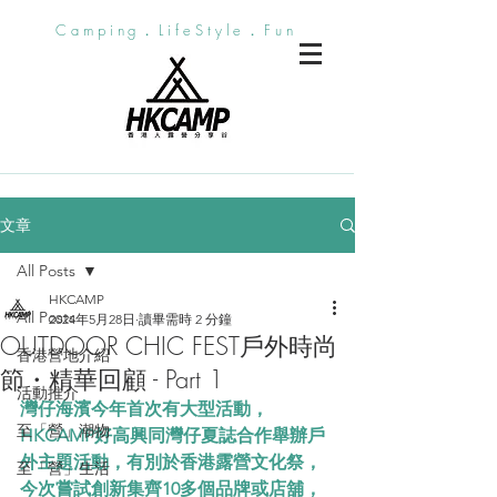
Camping．LifeStyle．Fun
文章
All Posts
HKCAMP
All Posts
2024年5月28日
讀畢需時 2 分鐘
OUTDOOR CHIC FEST戶外時尚
香港營地介紹
節・精華回顧 - Part 1
活動推介
灣仔海濱今年首次有大型活動， 
至「營」潮物
HKCAMP好高興同灣仔夏誌合作舉辦戶
外主題活動，有別於香港露營文化祭，
至「營」生活
今次嘗試創新集齊10多個品牌或店舖，