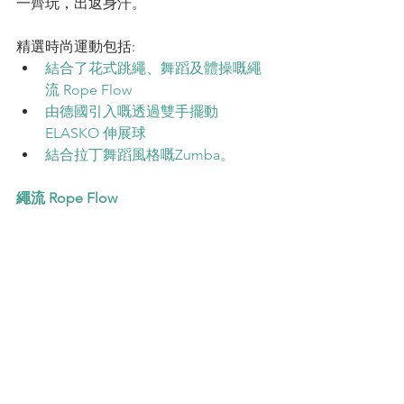
一齊玩，出返身汗。
精選時尚運動包括: 
結合了花式跳繩、舞蹈及體操嘅繩
流 Rope Flow
由德國引入嘅透過雙手擺動 
ELASKO 伸展球
結合拉丁舞蹈風格嘅Zumba。
繩流 Rope Flow