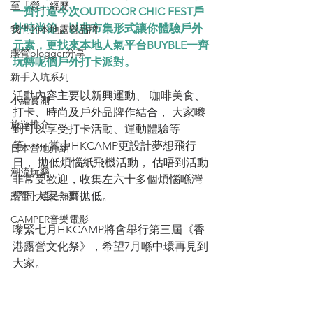
至「營」經歷
一齊打造今次OUTDOOR CHIC FEST戶
外時尚節，以非市集形式讓你體驗戶外
我們的本地露營品牌
元素，更找來本地人氣平台BUYBLE一齊
露營blogger分享
玩轉呢個戶外打卡派對。
新手入坑系列
活動內容主要以新興運動、 咖啡美食、
小編實測
打卡、時尚及戶外品牌作結合， 大家嚟
旅遊推介
到可以享受打卡活動、運動體驗等
等⋯⋯ 當中HKCAMP更設計夢想飛行
日本營地介紹
日， 拋低煩惱紙飛機活動， 估唔到活動
潮流玩樂
非常受歡迎，收集左六十多個煩惱喺灣
露營・遠足熱點
仔同大家一齊拋低。
CAMPER音樂電影
嚟緊七月HKCAMP將會舉行第三屆《香
港露營文化祭》，希望7月喺中環再見到
大家。