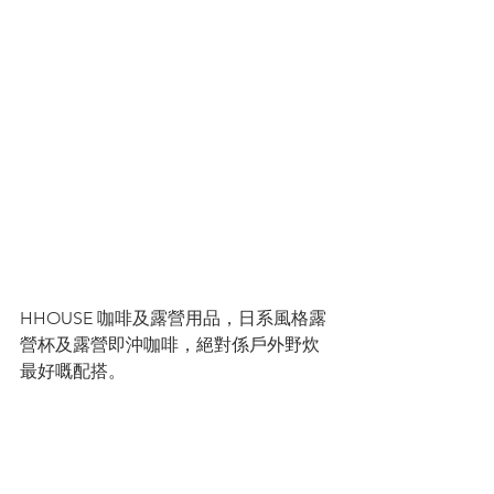
HHOUSE 咖啡及露營用品，日系風格露
營杯及露營即沖咖啡，絕對係戶外野炊
最好嘅配搭。