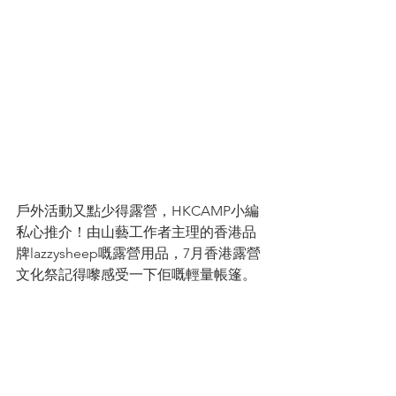
戶外活動又點少得露營，HKCAMP小編
私心推介！由山藝工作者主理的香港品
牌lazzysheep嘅露營用品，7月香港露營
文化祭記得嚟感受一下佢嘅輕量帳篷。