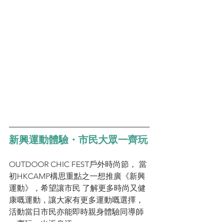
新興運動體驗・市民大眾一齊玩
OUTDOOR CHIC FEST戶外時尚節， 當
初HKCAMP構思重點之一想推廣《新興
運動》，希望讓市民 了解更多時尚又健
康嘅運動，讓大家有更多運動嘅選擇，
活動當日市民亦能即時親身體驗同導師