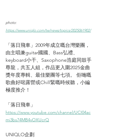
photo: 
https://www.uniqlo.com/tw/news/topics/2025061902/
「落日飛車」2009年成立嘅台灣樂團，
由主唱兼guitar國國、Bass弘禮、
keyboard小干、Saxophone浩庭同鼓手
尊龍，共五人組，作品更入圍2025金曲
獎年度專輯、最佳樂團等七項。 佢哋嘅
歌曲好啱露營或Chill緊嘅時候聽，小編
極度推介！
「落日飛車」
https://www.youtube.com/channel/UCI04ac
mi3bs74MB4vOXUcrQ
UNIQLO企劃