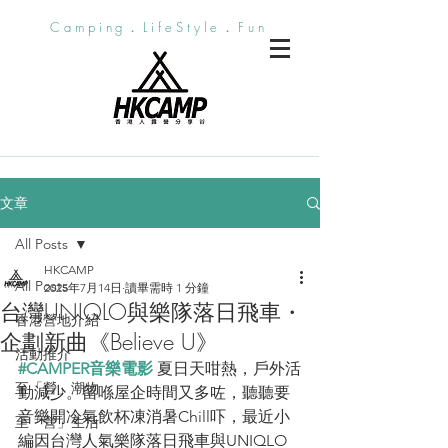
Camping．LifeStyle．Fun
文章
All Posts
HKCAMP
All Posts
2025年7月14日
讀畢需時 1 分鐘
台灣UNIQLO與樂隊落日飛車・
香港營地介紹
企劃新曲《Believe U》
活動推介
#CAMPER音樂電影
夏日天咁熱，戶外活
至「營」潮物
動減少。留喺屋企時間又多咗，聽聽要
音樂開冷氣飲杯凍消暑Chill吓，最近小
至「營」生活
編因台灣人氣樂隊落日飛車與UNIQLO