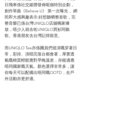
日飛車係社交媒體發佈呢個特別企劃，
創作單曲《Believe U》 第一次曝光， 網
民即大感興趣表示:好想聽晒整首歌，完
整音樂已係台灣UNIQLO店舖獨家播
放，唔少人就去咗UNIQLO買衫同聽
歌。香港朋友去台灣記得留意。
而UNIQLO Tee亦係團員們巡演嘅穿著日
常，彩排、演唱完落台都會著，厚實透
氣嘅棉質輕鬆應對早晚溫差，亦能適應
唔同國家嘅天氣。顏色選擇非常多，讓
你每天可以配襯出唔同嘅OOTD，去戶
外活動亦更舒適。