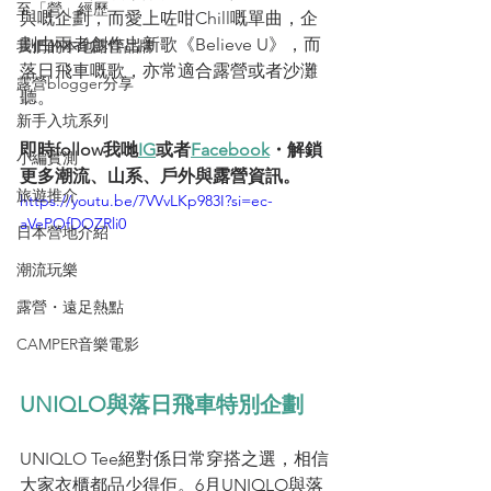
至「營」經歷
與嘅企劃，而愛上咗咁Chill嘅單曲，企
劃由兩者創作出新歌《Believe U》，而
我們的本地露營品牌
落日飛車嘅歌，亦常適合露營或者沙灘
露營blogger分享
聽。
新手入坑系列
即時follow我哋
IG
或者
Facebook
・解鎖
小編實測
更多潮流、山系、戶外與露營資訊。
旅遊推介
https://youtu.be/7VVvLKp983I?si=ec-
aVePOfDOZRli0
日本營地介紹
潮流玩樂
露營・遠足熱點
CAMPER音樂電影
UNIQLO與落日飛車特別企劃
UNIQLO Tee絕對係日常穿搭之選，相信
大家衣櫃都品少得佢。6月UNIQLO與落