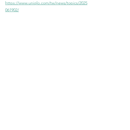
https://www.uniqlo.com/tw/news/topics/2025
061902/
HKCAMP
camping
音樂
MUSIC
UNIQLO
落日飛車
台灣樂隊
單曲
CAMPER音樂電影
露營的二三事
CAMPER音樂電影
至「營」生活