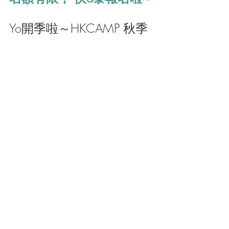
Yo開季啦～HKCAMP 秋季
露營祭典2022 (會員限定)
活動詳情:
日期: 2022年10月8 -9日
入營時間: 下午2：30 - 翌日中午12:00
地點: 元朗喜喜草園 （營地介紹請
按此
) 
*參加會員需自備營具
*費用需加HK$10/人, 作為HKCAMP會員
費, 日後可優先報名參加會員活動
*車位有限, 先到先得. 請先付款留位, 如
最終車位爆滿, 會退會車位費用. 如預訂
不到車位, 建議大家call車
*附近有狗，請大家小心看管同行寵物