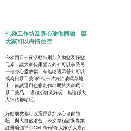
扎染工作坊及身心瑜伽體驗   讓
大家可以盡情放空
今次兩日一夜活動特別加入動態及靜態
元素，讓大家係露營以外都可以享受另
一種身心靈放鬆。有無唸過露營都可以
成為日系工藝師? 係一片綠油油嘅草地
上，嘗試運用色彩創作出屬於大家嘅日
系工藝品。 過程治愈又好玩，無論係大
人細路都啱玩。
好動朋友都可以選擇參加身心瑜伽體
驗，與大自然溶合。今次專程請黎專業
註冊瑜伽導師
Cici Yip
帶領大家係大自然