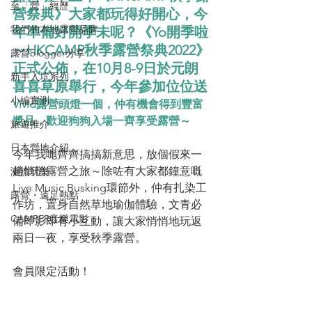
至「營」經歷
營祭典》大家都玩得好開心，今
我們的本地露營品牌
年準備好開季未呢？《Yo開季啦
～HKCAMP秋季露營祭典2022》
露營blogger分享
正式公佈，在10月8-9日於元朗
新手入坑系列
喜喜草原舉行，今年參加位位送
小編實測
Vivid露營頭燈一個，仲有機會得到豐富
獎品，歡迎狗狗入場一齊享受露營～
旅遊推介
日本營地介紹
今年我哋齊齊搞搞新意思，放個假來一
趟悄悄露營之旅～除咗有大家都鐘意嘅
潮流玩樂
Live Music Busking環節外，仲有扎染工
露營・遠足熱點
作坊，置身自然草地瑜伽體驗，文青必
CAMPER音樂電影
備即影即有小互動，讓大家悄悄地玩返
兩日一夜，享受秋季露營。
會員限定活動！