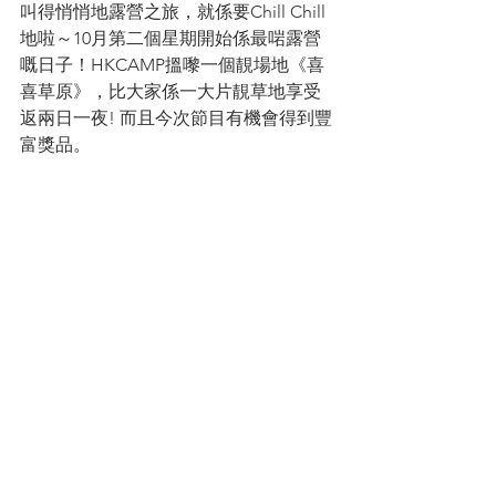
叫得悄悄地露營之旅，就係要Chill Chill
地啦～10月第二個星期開始係最啱露營
嘅日子！HKCAMP搵嚟一個靚場地《喜
喜草原》，比大家係一大片靚草地享受
返兩日一夜! 而且今次節目有機會得到豐
富獎品。