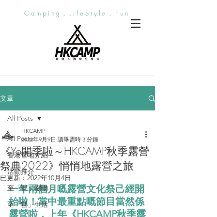
Camping．LifeStyle．Fun
文章
All Posts
HKCAMP
All Posts
2022年9月9日
讀畢需時 3 分鐘
《Yo開季啦～HKCAMP秋季露營
香港營地介紹
祭典2022》悄悄地露營之旅
活動推介
已更新：
2022年10月4日
一年兩個月嘅露營文化祭己經開
至「營」潮物
始啦！當中最重點嘅節目當然係
至「營」生活
露營啦，上年《HKCAMP秋季露