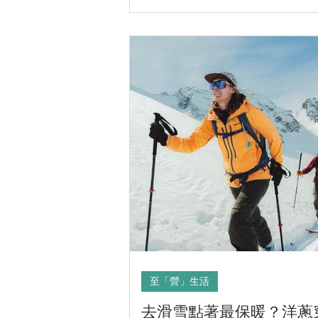
至「營」生活
去滑雪點著最保暖？洋蔥