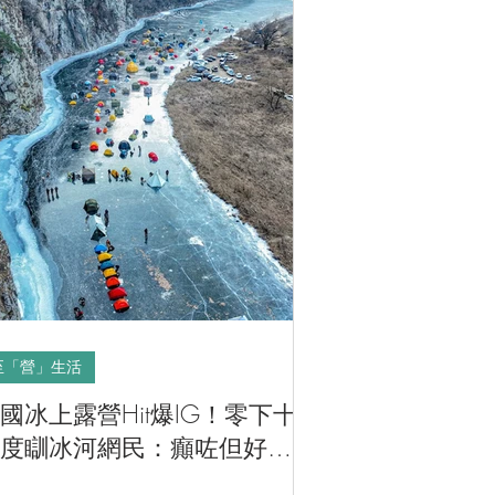
至「營」生活
國冰上露營Hit爆IG！零下十
度瞓冰河網民：癲咗但好想