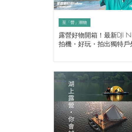
至「營」潮物
露營好物開箱！最新DJI N
拍機・好玩・拍出獨特戶
覺