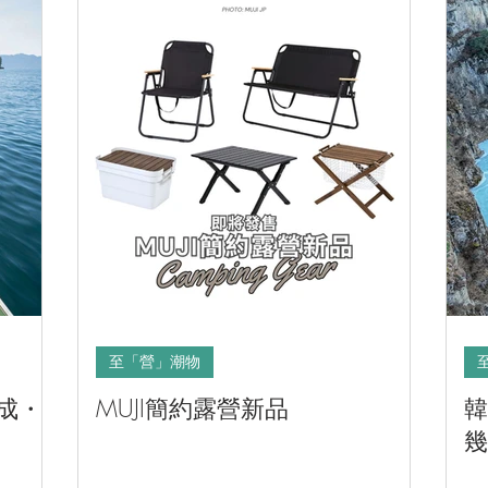
至「營」潮物
化成・
MUJI簡約露營新品
韓
幾
試