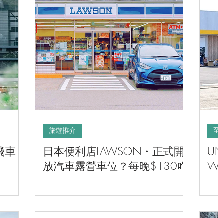
旅遊推介
飛車・
日本便利店LAWSON・正式開
U
放汽車露營車位？每晚$130咋
W
分