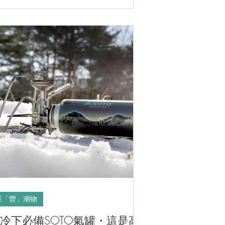
至「營」潮物
冷下必備SOTO氣罐・這是高