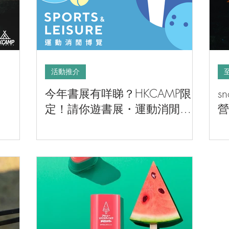
活動推介
今年書展有咩睇？HKCAMP限
s
定！請你遊書展・運動消閒博
營
覽