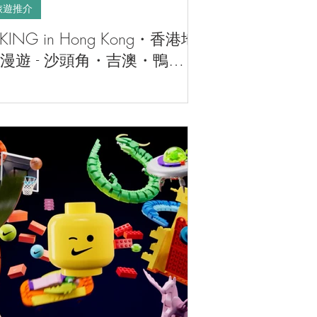
旅遊推介
IKING in Hong Kong・香港地
漫遊 - 沙頭角・吉澳・鴨洲
動