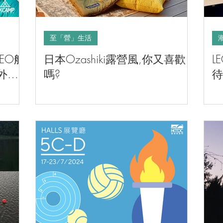
至「營」生活
EO航
日本Ozashiki露營風,你又喜歡
L
外視
嗎?
待