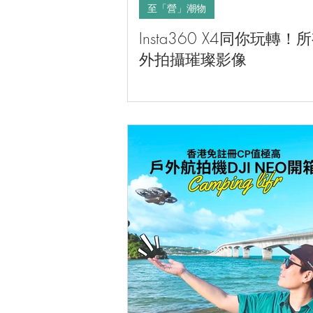
至「營」潮物
Insta360 X4同你玩轉！
外拍攝璀璨影像