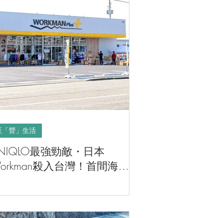
至「營」生活
NIQLO最強勁敵・日本
orkman殺入台灣！首間海外
店香港無份