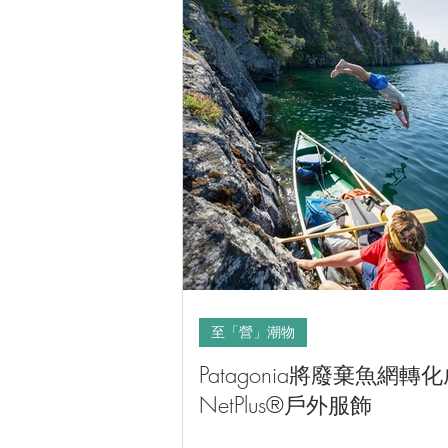
至「營」潮物
Patagonia將廢棄魚網轉
NetPlus®戶外服飾