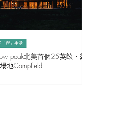
至「營」生活
now peak北美首個25英畝・露
場地Campfield