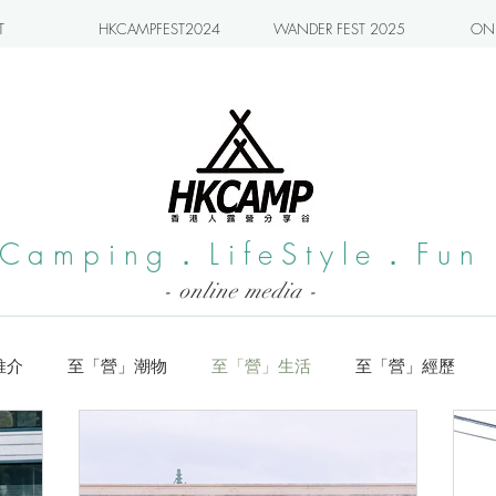
T
HKCAMPFEST2024
WANDER FEST 2025
ONL
Camping．LifeStyle．Fun
- online media -
推介
至「營」潮物
至「營」生活
至「營」經歷
系列
小編實測
旅遊推介
日本營地介紹
潮流玩樂