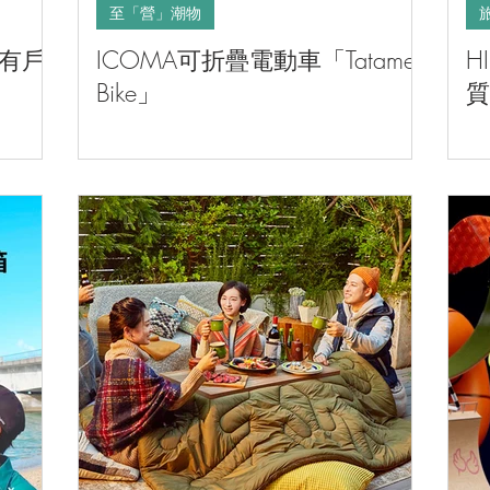
至「營」潮物
所有戶
ICOMA可折疊電動車「Tatamel
H
Bike」
質
活