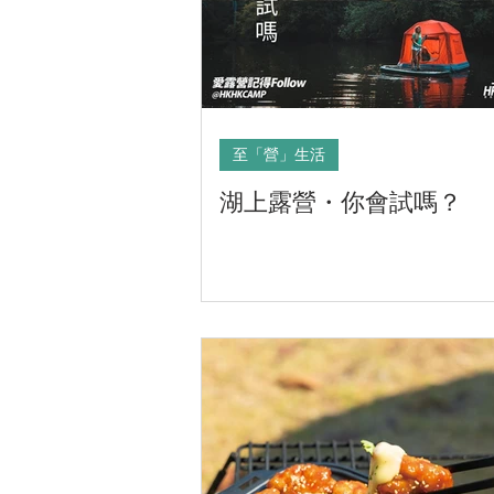
至「營」生活
湖上露營・你會試嗎？