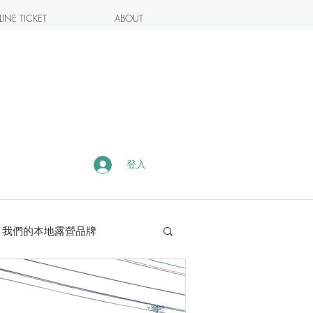
INE TICKET
ABOUT
登入
我們的本地露營品牌
露營・遠足熱點