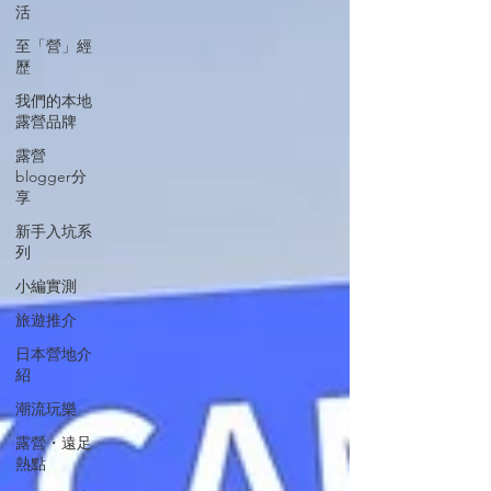
活
至「營」經
歷
我們的本地
露營品牌
露營
blogger分
享
新手入坑系
列
小編實測
旅遊推介
日本營地介
紹
潮流玩樂
露營・遠足
熱點