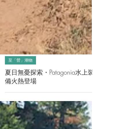
至「營」潮物
夏日無憂探索・Patagonia水上裝
備火熱登場