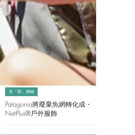
至「營」潮物
Patagonia將廢棄魚網轉化成・