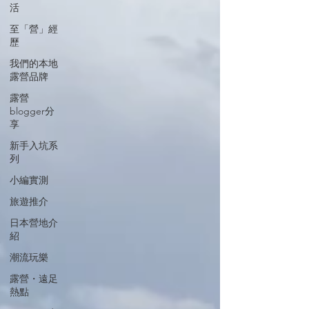
活
至「營」經
歷
我們的本地
露營品牌
露營
blogger分
享
新手入坑系
列
小編實測
旅遊推介
日本營地介
紹
潮流玩樂
露營・遠足
熱點