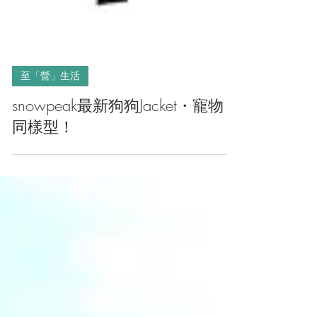
至「營」生活
snowpeak最新狗狗Jacket・寵物
同樣型！