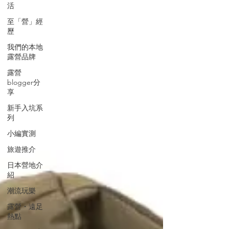
活
至「營」經
歷
我們的本地
露營品牌
露營
blogger分
享
新手入坑系
列
小編實測
旅遊推介
日本營地介
紹
潮流玩樂
露營・遠足
熱點