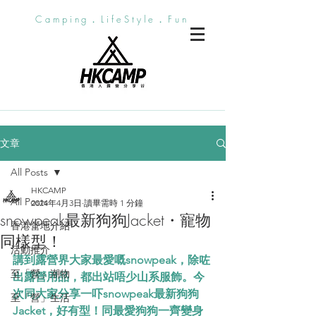
Camping．LifeStyle．Fun
文章
All Posts
HKCAMP
All Posts
2024年4月3日
讀畢需時 1 分鐘
snowpeak最新狗狗Jacket・寵物
香港營地介紹
同樣型！
活動推介
講到露營界大家最愛嘅snowpeak，除咗
至「營」潮物
出露營用品，都出站唔少山系服飾。今
次同大家分享一吓snowpeak最新狗狗
至「營」生活
Jacket，好有型！同最愛狗狗一齊變身