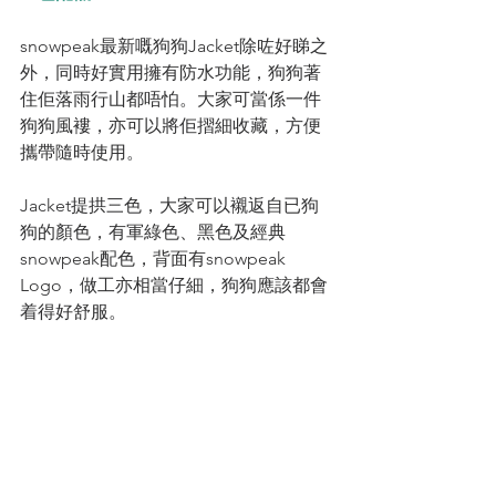
snowpeak最新嘅狗狗Jacket除咗好睇之
外，同時好實用擁有防水功能，狗狗著
住佢落雨行山都唔怕。大家可當係一件
狗狗風褸，亦可以將佢摺細收藏，方便
攜帶隨時使用。
Jacket提拱三色，大家可以襯返自已狗
狗的顏色，有軍綠色、黑色及經典
snowpeak配色，背面有snowpeak 
Logo，做工亦相當仔細，狗狗應該都會
着得好舒服。