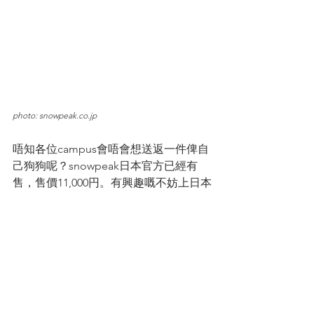
photo: snowpeak.co.jp
唔知各位campus會唔會想送返一件俾自
己狗狗呢？snowpeak日本官方已經有
售，售價11,000円。有興趣嘅不妨上日本
snowpeak官方網站
訂購。