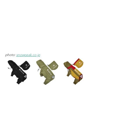
photo: 
snowpeak.co.jp