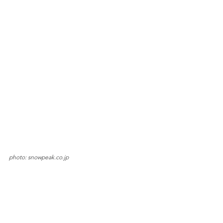
photo: snowpeak.co.jp