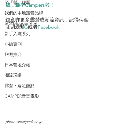
至「營」經歷
成，最型Campers啦！
我們的本地露營品牌
鍾意睇更多露營或潮流資訊，記得俾個
露營blogger分享
like我哋
IG
或者
Facebook
新手入坑系列
小編實測
旅遊推介
日本營地介紹
潮流玩樂
露營・遠足熱點
CAMPER音樂電影
photo: snowpeak.co.jp