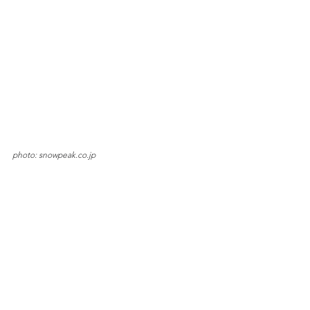
photo: snowpeak.co.jp