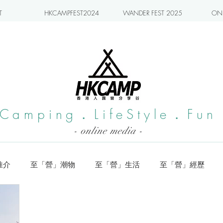
T
HKCAMPFEST2024
WANDER FEST 2025
ONL
Camping．LifeStyle．Fun
- online media -
推介
至「營」潮物
至「營」生活
至「營」經歷
系列
小編實測
旅遊推介
日本營地介紹
潮流玩樂