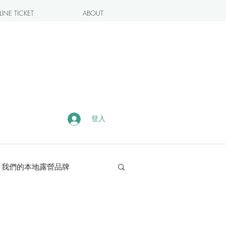
INE TICKET
ABOUT
登入
我們的本地露營品牌
露營・遠足熱點