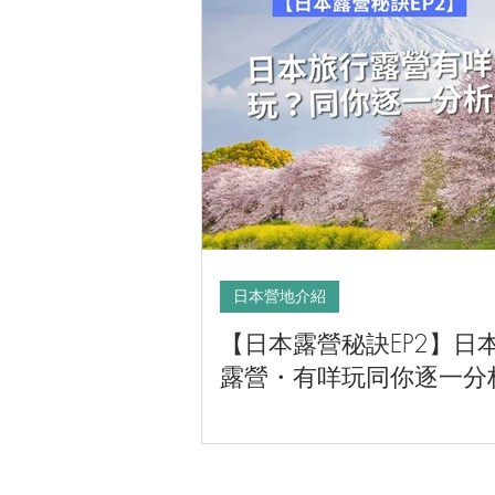
CAMPER音樂電影
日本營地介紹
【日本露營秘訣EP2】日
露營・有咩玩同你逐一分