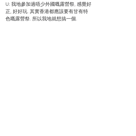
U: 我地參加過唔少外國嘅露營祭, 感覺好
正, 好好玩. 其實香港都應該要有甘有特
色嘅露營祭. 所以我地就想搞一個. 