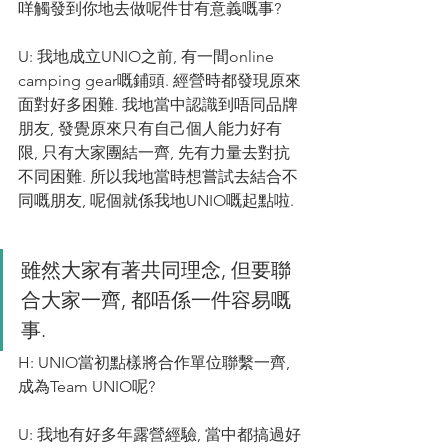
咩觸發到你地去做呢件甘有意義嘅事?
U: 我地成立UNIO之前, 有一間online 
camping gear嘅鋪頭. 經營時都發現原來
面對好多困難. 我地當中認識到唔同品牌
朋友, 發覺原來只有自己個人能力好有
限, 只有大家團結一齊, 先有力量去對抗
不同困難. 所以我地當時想嘗試去結合不
同嘅朋友, 呢個就係我地UNIO嘅起點啦.
雖然大家有著共同理念, 但要聯
合大家一齊, 都唔係一件容易嘅
事.
H: UNIO當初點樣將合作單位聯繫一齊, 
成為Team UNIO呢?
U: 我地有好多年露營經驗, 當中都搞過好