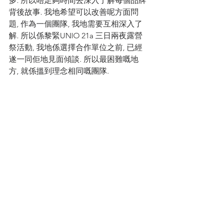
多. 所以唔足夠時間去深入了解每個品牌
背後故事. 我地希望可以改善呢方面問
題, 作為一個團隊, 我地需要互相深入了
解. 所以係黎緊UNIO 21a 三日兩夜露營
祭活動, 我地係選擇合作單位之前, 已經
遂一同佢地見面傾談. 所以最困難嘅地
方, 就係搵到理念相同嘅團隊. 