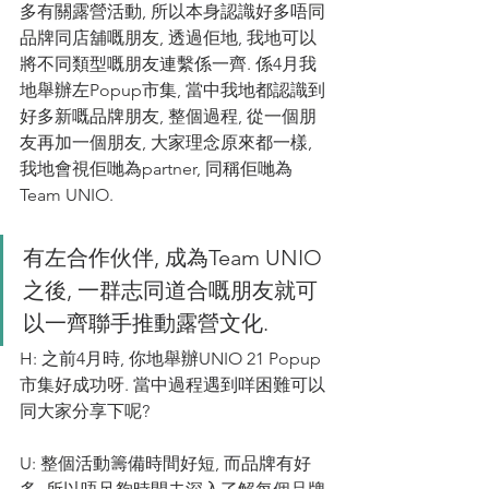
多有關露營活動, 所以本身認識好多唔同
品牌同店舖嘅朋友, 透過佢地, 我地可以
將不同類型嘅朋友連繫係一齊. 係4月我
地舉辦左Popup市集, 當中我地都認識到
好多新嘅品牌朋友, 整個過程, 從一個朋
友再加一個朋友, 大家理念原來都一樣, 
我地會視佢哋為partner, 同稱佢哋為
Team UNIO.
有左合作伙伴, 成為Team UNIO
之後, 一群志同道合嘅朋友就可
以一齊聯手推動露營文化. 
H: 之前4月時, 你地舉辦UNIO 21 Popup
市集好成功呀. 當中過程遇到咩困難可以
同大家分享下呢?
U: 整個活動籌備時間好短, 而品牌有好