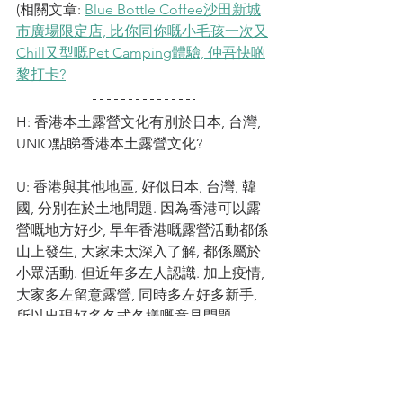
(相關文章: 
Blue Bottle Coffee沙田新城
市廣場限定店, 比你同你嘅小毛孩一次又
Chill又型嘅Pet Camping體驗, 仲吾快啲
黎打卡?
H: 香港本土露營文化有別於日本, 台灣, 
UNIO點睇香港本土露營文化?
U: 香港與其他地區, 好似日本, 台灣, 韓
國, 分別在於土地問題. 因為香港可以露
營嘅地方好少, 早年香港嘅露營活動都係
山上發生, 大家未太深入了解, 都係屬於
小眾活動. 但近年多左人認識. 加上疫情, 
大家多左留意露營, 同時多左好多新手, 
所以出現好多各式各樣嘅意見問題. 
我地未來搞活動嘅其中一個宗旨, 就係希
望帶出正確露營信息. 比大家知道露營時
適合嘅態度同禮儀. 我地相信好嘅信息同
理念, 係需要從大家互相影響.