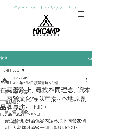
Camping．LifeStyle．Fun
文章
All Posts
HKCAMP
All Posts
2021年9月8日
讀畢需時 5 分鐘
在露營路上, 尋找相同理念, 讓本
香港營地介紹
土露營文化得以宣揚~本地原創
活動推介
品牌專訪~UNIO
至「營」潮物
已更新：
2021年9月9日
最近發現, 無論係谷內定私底下同營友傾
至「營」生活
計, 大家都討論緊一個活動UNIO 21a 