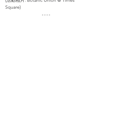
(活動相片: Botanic Union @ Times 
Square)