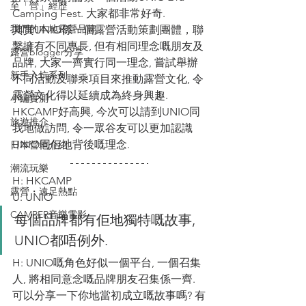
至「營」經歷
Camping Fest. 大家都非常好奇. 
我們的本地露營品牌
其實UNIO係一個露營活動策劃團體，聯
繫擁有不同專長, 但有相同理念嘅朋友及
露營blogger分享
品牌, 大家一齊實行同一理念, 嘗試舉辦
新手入坑系列
不同活動及聯乘項目來推動露營文化, 令
露營文化得以延續成為終身興趣. 
小編實測
HKCAMP好高興, 今次可以請到UNIO同
旅遊推介
我地做訪問, 令一眾谷友可以更加認識
UNIO同佢地背後嘅理念. 
日本營地介紹
潮流玩樂
H: HKCAMP
露營・遠足熱點
U: UNIO
CAMPER音樂電影
每個品牌都有佢地獨特嘅故事, 
UNIO都唔例外.
H: UNIO嘅角色好似一個平台, 一個召集
人, 將相同意念嘅品牌朋友召集係一齊. 
可以分享一下你地當初成立嘅故事嗎? 有