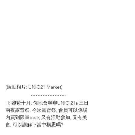
(活動相片: UNIO21 Market)
H: 黎緊十月, 你地會舉辦UNIO 21a 三日
兩夜露營祭, 今次露營祭, 會員可以係場
內買到限量gear, 又有活動參加, 又有美
食, 可以講解下當中構思嗎?