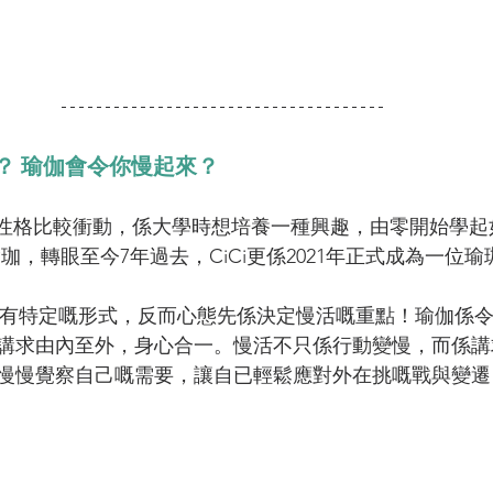
？ 瑜伽會令你慢起來？
以往性格比較衝動，係大學時想培養一種興趣，由零開始學
瑜珈，轉眼至今7年過去，CiCi更係2021年正式成為一位瑜
其實沒有特定嘅形式，反而心態先係決定慢活嘅重點！瑜伽係
講求由內至外，身心合一。慢活不只係行動變慢，而係講
慢慢覺察自己嘅需要，讓自已輕鬆應對外在挑嘅戰與變遷