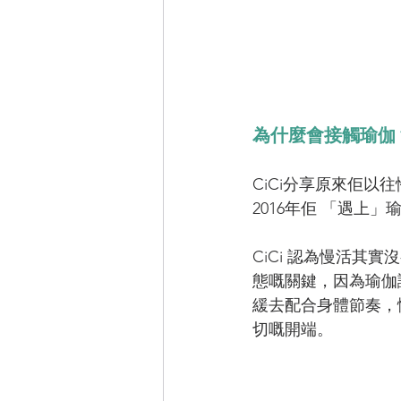
為什麼會接觸瑜伽
CiCi分享原來佢
2016年佢 「遇上」
CiCi 認為慢活
態嘅關鍵，因為瑜伽
緩去配合身體節奏，
切嘅開端。