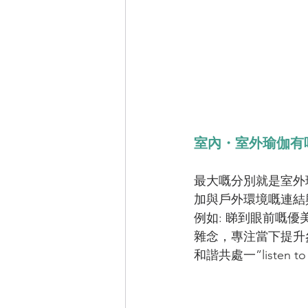
室內・室外瑜伽有
最大嘅分別就是室外
加與戶外環境嘅連結
例如: 睇到眼前嘅
雜念，專注當下提升
和諧共處一”listen to 