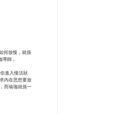
起如何放慢，就係
珈導師 。
令佢進入慢活狀
求內在思想要放
，而瑜珈就係一