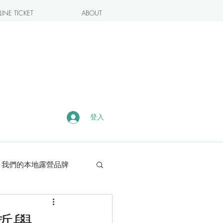
INE TICKET
ABOUT
登入
我們的本地露營品牌
露營・遠足熱點
哲學