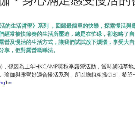
與慢活的生活哲學》系列 ，回歸最簡單的快樂，探索慢活與
們經常被快節奏的生活所壓迫，總是在忙碌，卻忽略了自
露營及慢活的生活方式，讓我們試試放下煩惱，享受大自
I分享，佢對露營嘅睇法。
iCi)，係因為上年HKCAMP嘅秋季露營活動，當時就喺草
。瑜伽與露營好適合慢活系列，所以膽粗粗搵Cici，希望
3hg1es