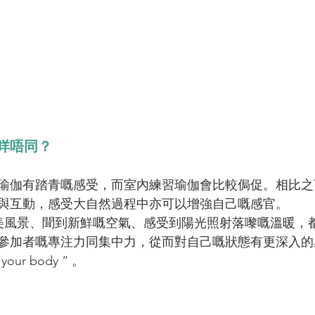
咩唔同？
瑜伽有踏青嘅感受，而室內練習瑜伽會比較侷促。相比之
與互動，感受大自然過程中亦可以增強自己嘅感官。
優美風景、聞到新鮮嘅空氣、感受到陽光照射落嚟嘅溫暖，
參加者嘅專注力同集中力，從而對自己嘅狀態有更深入的
your body “ 。