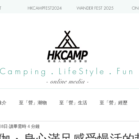
T
HKCAMPFEST2024
WANDER FEST 2025
ONL
Camping．LifeStyle．Fun
- online media -
推介
至「營」潮物
至「營」生活
至「營」經歷
月8日
讀畢需時 4 分鐘
系列
小編實測
旅遊推介
日本營地介紹
潮流玩樂
伽・身心滿足感受慢活的