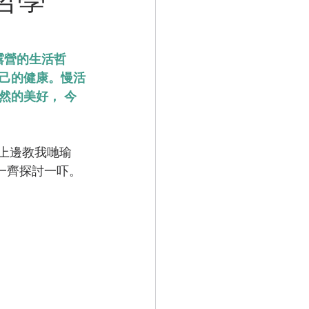
露營的生活哲
己的健康。慢活
然的美好， 今
地上邊教我哋瑜
一齊探討一吓。