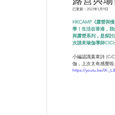
已更新：
2023年5月9日
CAMPER音樂電影
HKCAMP《露營
學！生活在香港，我
與露營系列，是探討
次請來瑜伽導師CIC
小編認識葉韋詩 (C
伽，上次太有感覺啦
https://youtu.be/IX-_L