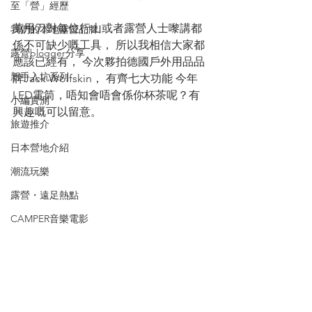
至「營」經歷
萬用刀對每位行山或者露營人士嚟講都
我們的本地露營品牌
係不可缺少嘅工具， 所以我相信大家都
露營blogger分享
應該已經有， 今次夥拍德國戶外用品品
新手入坑系列
牌Jack Wolfskin， 有齊七大功能 今年
LED電筒，唔知會唔會係你杯茶呢？有
小編實測
興趣嘅可以留意。
旅遊推介
日本營地介紹
潮流玩樂
露營・遠足熱點
CAMPER音樂電影