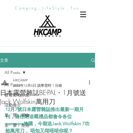
Camping．LifeStyle．Fun
文章
All Posts
HKCAMP
All Posts
2023年12月6日
讀畢需時 1 分鐘
日本露營雜誌BE-PAL・1月號送
香港營地介紹
Jack Wolfskin萬用刀
活動推介
12月7號日本露營雜誌推出最新一期月
至「營」潮物
刊，過往附送嘅禮品都會令各位
campers搶購，今期送Jack Wolfskin 7功
至「營」生活
能萬用刀， 唔知又啱唔啱你呢？