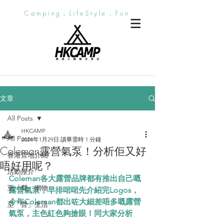
Camping．LifeStyle．Fun
文章
All Posts
HKCAMP
All Posts
2024年1月29日
讀畢需時 1 分鐘
Coleman露營氣泵！分析佢又好
香港營地介紹
唔好用呢？
活動推介
Coleman各大露營品牌都有推出自己嘅
至「營」潮物
露營氣泵，早排啱啱先介紹完Logos，
今年Coleman都出咗大細差唔多嘅露營
至「營」生活
氣泵，主色紅色夠搶眼！同大家分析