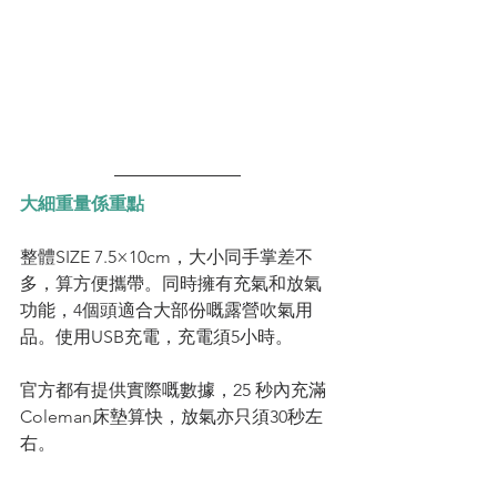
大細重量係重點
整體SIZE 7.5×10cm，大小同手掌差不
多，算方便攜帶。同時擁有充氣和放氣
功能，4個頭適合大部份嘅露營吹氣用
品。使用USB充電，充電須5小時。
官方都有提供實際嘅數據，25 秒內充滿
Coleman床墊算快，放氣亦只須30秒左
右。