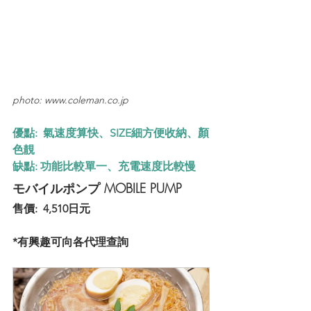
photo: www.coleman.co.jp
優點:  氣速度算快、SIZE細方便收納、顏
色靚
缺點: 功能比較單一、充電速度比較慢
モバイルポンプ MOBILE PUMP
售價:  4,510日元
*有興趣可向各代理查詢