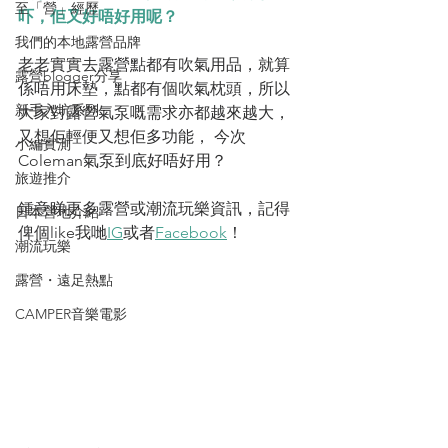
至「營」經歷
吓，佢又好唔好用呢？
我們的本地露營品牌
老老實實去露營點都有吹氣用品，就算
露營blogger分享
係唔用床墊，點都有個吹氣枕頭，所以
新手入坑系列
大家對露營氣泵嘅需求亦都越來越大，
又想佢輕便又想佢多功能， 今次
小編實測
Coleman氣泵到底好唔好用？
旅遊推介
鍾意睇更多露營或潮流玩樂資訊，記得
日本營地介紹
俾個like我哋
IG
或者
Facebook
！
潮流玩樂
露營・遠足熱點
CAMPER音樂電影