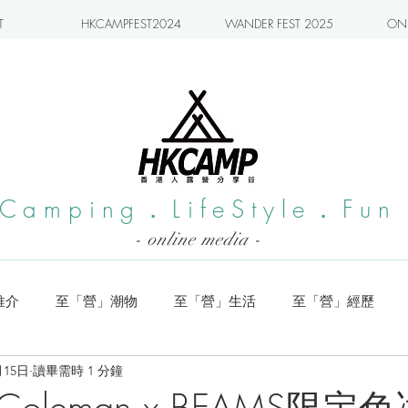
T
HKCAMPFEST2024
WANDER FEST 2025
ONL
Camping．LifeStyle．Fun
- online media -
推介
至「營」潮物
至「營」生活
至「營」經歷
月15日
讀畢需時 1 分鐘
系列
小編實測
旅遊推介
日本營地介紹
潮流玩樂
oleman x BEAMS限定