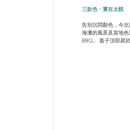
三款色・實在太靚
告別沉悶顏色，今次設
海灘的風景及當地色
BBQ。 蓋子頂部