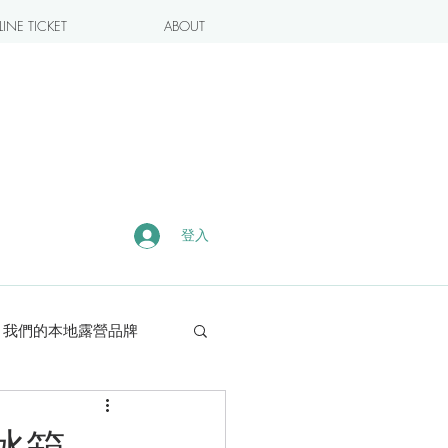
INE TICKET
ABOUT
登入
我們的本地露營品牌
露營・遠足熱點
色冰箱