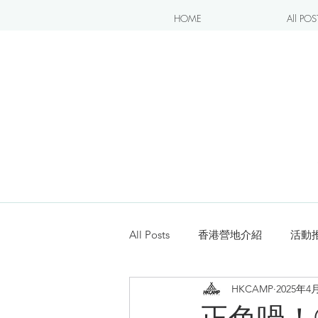
HOME
All POS
All Posts
香港營地介紹
活動
HKCAMP
2025年4
露營blogger分享
新手入坑
正色喎！C