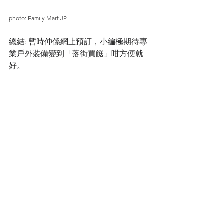
photo: Family Mart JP
總結: 暫時仲係網上預訂，小編極期待專
業戶外裝備變到「落街買餸」咁方便就
好。
至「營」潮物