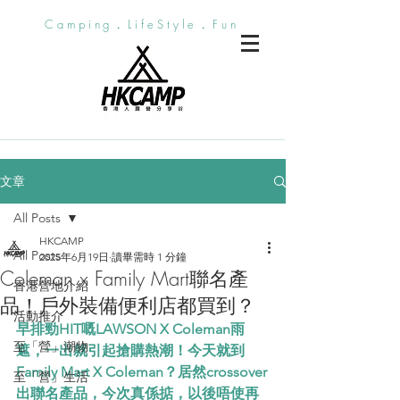
Camping．LifeStyle．Fun
文章
All Posts
HKCAMP
All Posts
2025年6月19日
讀畢需時 1 分鐘
Coleman x Family Mart聯名產
香港營地介紹
品！戶外裝備便利店都買到？
活動推介
早排勁HIT嘅LAWSON X Coleman雨
至「營」潮物
遮，一出就引起搶購熱潮！今天就到
Family Mart X Coleman？居然crossover
至「營」生活
出聯名產品，今次真係掂，以後唔使再