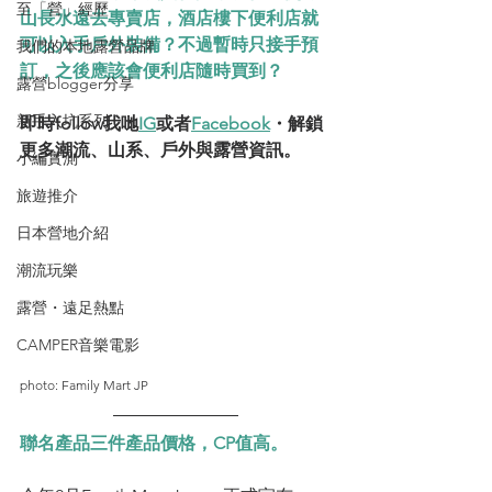
至「營」經歷
山長水遠去專賣店，酒店樓下便利店就
可以入手戶外裝備？不過暫時只接手預
我們的本地露營品牌
訂，之後應該會便利店隨時買到？
露營blogger分享
新手入坑系列
即時follow我哋
IG
或者
Facebook
・解鎖
更多潮流、山系、戶外與露營資訊。
小編實測
旅遊推介
日本營地介紹
潮流玩樂
露營・遠足熱點
CAMPER音樂電影
photo: Family Mart JP
聯名產品三件產品價格，CP值高。