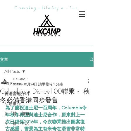
Camping．LifeStyle．Fun
文章
All Posts
HKCAMP
All Posts
2023年10月24日
讀畢需時 1 分鐘
Columbia x Disney100聯乘・ 秋
香港營地介紹
冬必備香港同步發售
活動推介
為了慶祝迪士尼一百周年，Columbia今
至「營」潮物
年秋冬再度與迪士尼合作，原來對上一
次已經係2016年，今次聯乘推出圖案復
至「營」生活
古感重，雪景為主有米奇在滑雪非常特