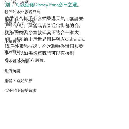
至「營」經歷
別， 可以話係Disney Fans必日之選。
我們的本地露營品牌
聯乘適合抓毛外套式香港天氣，無論去
露營blogger分享
戶外活動、露營或者普通出街都適合。 
新手入坑系列
更有男女及小童款式真正適合一家大
細，感受迪士尼世界同時融入Columbia
小編實測
嘅戶外服飾技術，今次聯乘香港同步發
旅遊推介
售，所以如果想買嘅話可以直接到
Columbia官方購買。
日本營地介紹
潮流玩樂
露營・遠足熱點
CAMPER音樂電影