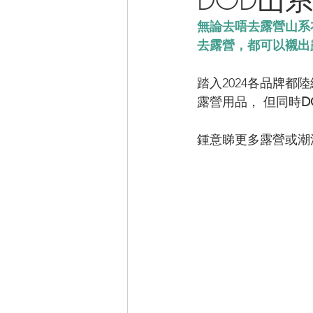
無論去唔去露營山系衣
CAMPER音樂電影
去露營，都可以襯出
踏入2024各品牌都
露營用品， 但同時
D
鍾意睇更多露營或潮流