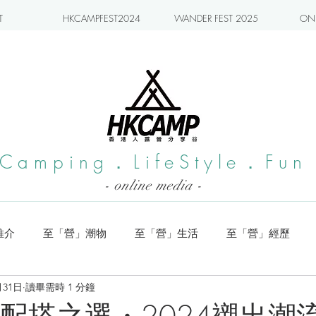
T
HKCAMPFEST2024
WANDER FEST 2025
ONL
Camping．LifeStyle．Fun
- online media -
推介
至「營」潮物
至「營」生活
至「營」經歷
月31日
讀畢需時 1 分鐘
系列
小編實測
旅遊推介
日本營地介紹
潮流玩樂
系配搭之選・2024襯出潮