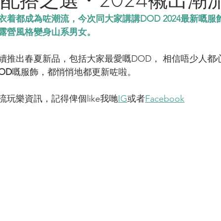
着都成為咗潮流，今次同大家講講DOD 2024最新嘅服
露營風格變身
山系
男女。
陸續推出春夏新品，包括大家最愛嘅DOD， 相信唔少人都
OD
嘅服飾，都悄悄地都更新咗啦。
玩樂資訊，記得俾個like我哋
IG
或者
Facebook