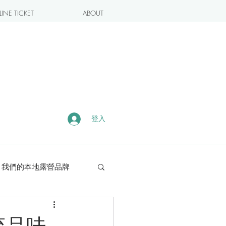
INE TICKET
ABOUT
登入
我們的本地露營品牌
露營・遠足熱點
流品味