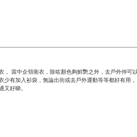
衣， 當中企領衛衣，除咗顏色夠鮮艷之外，去戶外仲可以
衣少有加入衫袋，無論出街或去戶外運動等等都好有用，
適又好睇。