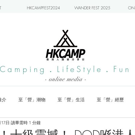
T
HKCAMPFEST2024
WANDER FEST 2025
ONL
Camping．LifeStyle．Fun
- online media -
推介
至「營」潮物
至「營」生活
至「營」經歷
月17日
讀畢需時 1 分鐘
系列
小編實測
旅遊推介
日本營地介紹
潮流玩樂
！十級震撼！ DOD喺港