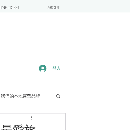
INE TICKET
ABOUT
登入
我們的本地露營品牌
露營・遠足熱點
人最愛旅