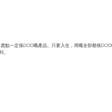
 Park賣點一定係DOD嘅產品。只要入住，用嘅全部都係D
到。