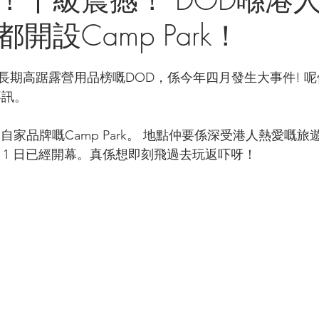
開設Camp Park！
長期高踞露營用品榜嘅DOD，係今年四月發生大事件! 
喜訊。
自家品牌嘅Camp Park。 地點仲要係深受港人熱愛嘅旅遊
rk 4月 1 日已經開幕。真係想即刻飛過去玩返吓呀！