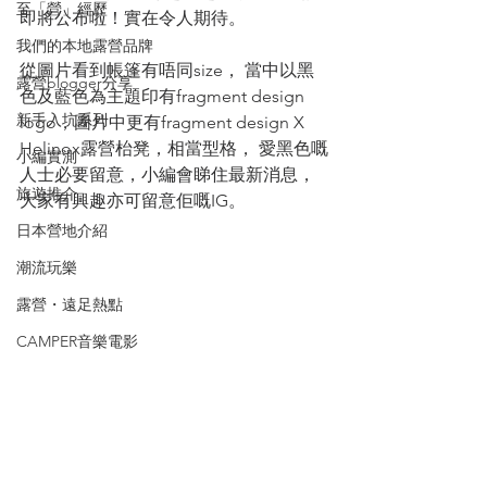
至「營」經歷
即將公布啦！實在令人期待。
我們的本地露營品牌
從圖片看到帳篷有唔同size， 當中以黑
露營blogger分享
色及藍色為主題印有fragment design 
新手入坑系列
logo，圖片中更有fragment design X 
Helinox露營枱凳，相當型格， 愛黑色嘅
小編實測
人士必要留意，小編會睇住最新消息， 
旅遊推介
大家有興趣亦可留意佢嘅IG。
日本營地介紹
潮流玩樂
露營・遠足熱點
CAMPER音樂電影