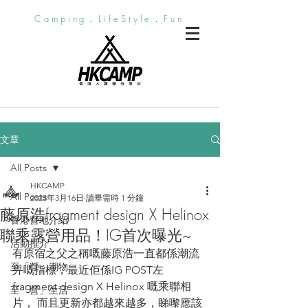
Camping．LifeStyle．Fun
文章
All Posts
HKCAMP
All Posts
2023年3月16日
讀畢需時 1 分鐘
藤原浩fragment design X Helinox
香港營地介紹
聯乘露營用品！IG首次曝光~
活動推介
有原宿之父之稱嘅藤原浩一直都係潮流
至「營」潮物
畀嘅指標，最近佢係IG POST左
fragment design X Helinox 嘅乘聯相
至「營」生活
片， 而且更新亦都越來越多，睇嚟應該