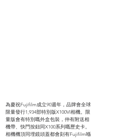
為慶祝Fujifilm成立90週年，品牌會全球
限量發行1,934部特別版X100VI相機。限
量版會有特別嘅外盒包裝，仲有附送相
機帶、快門按鈕同X100系列嘅歷史卡。
相機機頂同埋鏡頭蓋都會刻有Fujifilm喺