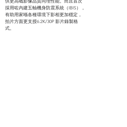
供更高嘅影像品質同埋性能。而且首次
採用咗內建五軸機身防震系統（IBIS），
有助用家喺各種環境下影相更加穩定，
拍片方面更支授6.2K/30P 影片錄製格
式。