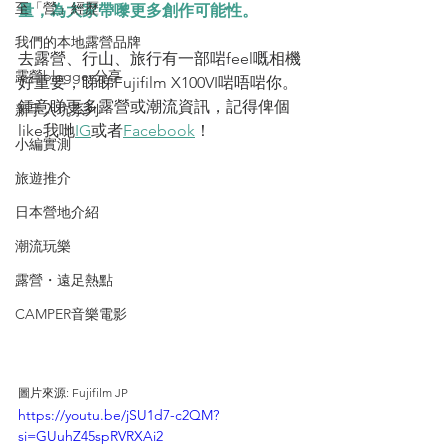
至「營」經歷
量，為大家帶嚟更多創作可能性。
我們的本地露營品牌
去露營、行山、旅行有一部啱feel嘅相機
露營blogger分享
好重要，睇睇Fujifilm X100VI啱唔啱你。
鍾意睇更多露營或潮流資訊，記得俾個
新手入坑系列
like我哋
IG
或者
Facebook
！
小編實測
旅遊推介
日本營地介紹
潮流玩樂
露營・遠足熱點
CAMPER音樂電影
圖片來源: Fujifilm JP
https://youtu.be/jSU1d7-c2QM?
si=GUuhZ45spRVRXAi2