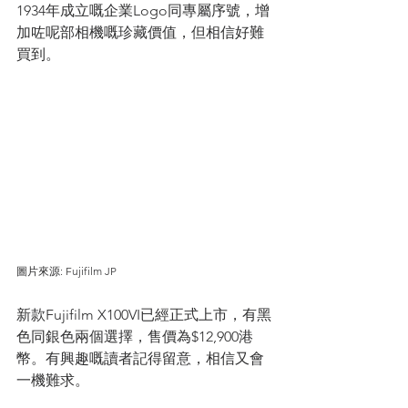
1934年成立嘅企業Logo同專屬序號，增
加咗呢部相機嘅珍藏價值，但相信好難
買到。
圖片來源: Fujifilm JP
新款Fujifilm X100VI已經正式上市，有黑
色同銀色兩個選擇，售價為$12,900港
幣。有興趣嘅讀者記得留意，相信又會
一機難求。