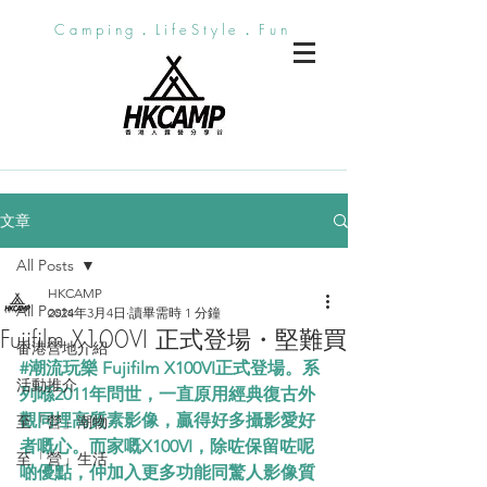
Camping．LifeStyle．Fun
文章
All Posts
HKCAMP
All Posts
2024年3月4日
讀畢需時 1 分鐘
Fujifilm X100VI 正式登場・堅難買
香港營地介紹
#潮流玩樂
 Fujifilm X100VI正式登場。系
活動推介
列喺2011年問世，一直原用經典復古外
觀同埋高質素影像，贏得好多攝影愛好
至「營」潮物
者嘅心。而家嘅X100VI，除咗保留咗呢
至「營」生活
啲優點，仲加入更多功能同驚人影像質