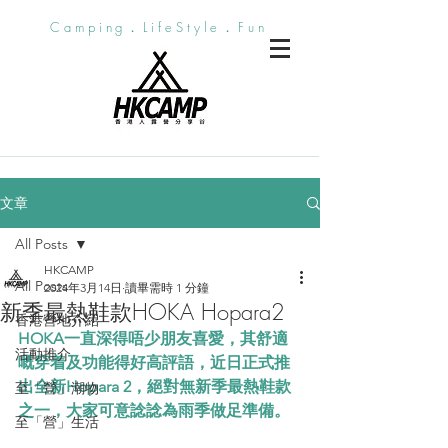
Camping．LifeStyle．Fun
文章
All Posts
HKCAMP
All Posts
2024年3月14日
讀畢需時 1 分鐘
新季最熱鞋款HOKA Hopara2
香港營地介紹
HOKA一直深得唔少朋友喜愛，其舒適
活動推介
嘅穿着及功能得好高評語，近日正式推
出全新Hopara 2，絕對無新季最熱鞋款
至「營」潮物
之一，大家可意諗諗為雨季做足準備。
至「營」生活