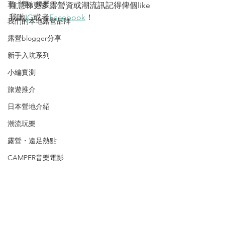
至「營」經歷
鍾意睇更多露營資或潮流訊記得俾個like
我哋
IG
或者
Facebook
！
我們的本地露營品牌
露營blogger分享
新手入坑系列
小編實測
旅遊推介
日本營地介紹
潮流玩樂
露營・遠足熱點
CAMPER音樂電影