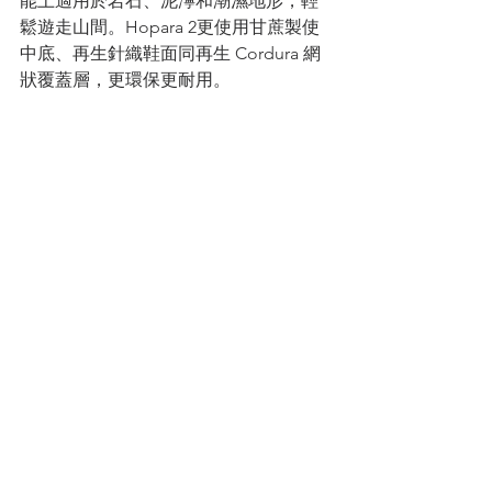
能上適用於岩石、泥濘和潮濕地形，輕
鬆遊走山間。Hopara 2更使用甘蔗製使
中底、再生針織鞋面同再生 Cordura 網
狀覆蓋層，更環保更耐用。