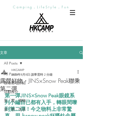
Camping．LifeStyle．Fun
文章
All Posts
HKCAMP
All Posts
2023年8月8日
讀畢需時 2 分鐘
露營好物・JINS×Snow Peak聯乘
香港營地介紹
第二彈
活動推介
第一彈JINS×Snow Peak眼鏡系
至「營」潮物
列小編自已都有入手，轉眼間嚟
到第二彈！今之物料上非常驚
至「營」生活
喜，用上snow peak杯嘅鈦金屬