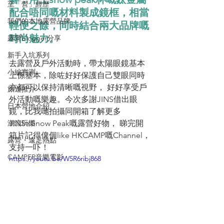
至「營」經歷
配合唔同嘅材料製成鏡框，相當
我們的本地露營品牌
輕便之餘，同時結合兩大品牌嘅
時尚魅力。
露營blogger分享
新手入坑系列
去露營及戶外活動時，帶太陽眼鏡基本
小編實測
上係基本，除咗好好保護自己雙眼同時
亦都可以保持清晰嘅視野， 好好享受戶
旅遊推介
外活動嘅樂趣。今次多謝JINS借出眼
日本營地介紹
鏡，比我哋拍攝同開箱了解更多
潮流玩樂
JINS×Snow Peak嘅露營好物， 睇完開
箱片記得俾個like HKCAMP嘅Channel，
露營・遠足熱點
支持一吓！
CAMPER音樂電影
https://youtu.be/W5R6ribj868