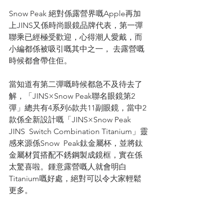
Snow Peak 絕對係露營界嘅Apple再加
上JINS又係時尚眼鏡品牌代表，第一彈
聯乘已經極受歡迎，心得潮人愛戴，而
小編都係被吸引嘅其中之一， 去露營嘅
時候都會帶住佢。
當知道有第二彈嘅時候都急不及待去了
解，「JINS×Snow Peak聯名眼鏡第2
彈」總共有4系列6款共11副眼鏡，當中2
款係全新設計嘅「JINS×Snow Peak 
JINS  Switch Combination Titanium」靈
感來源係Snow  Peak鈦金屬杯，並將鈦
金屬材質搭配不銹鋼製成鏡框，實在係
太驚喜啦。鍾意露營嘅人就會明白
Titanium嘅好處，絕對可以令大家輕鬆
更多。