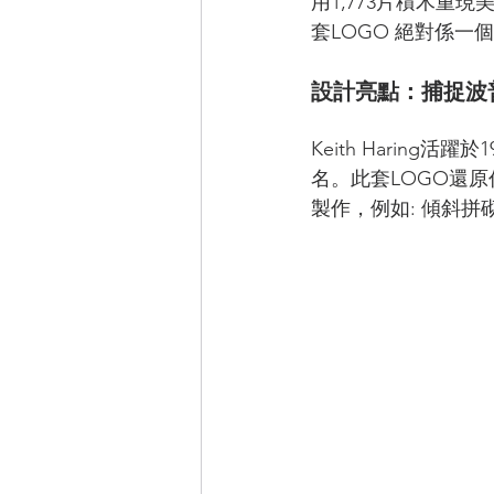
用1,773片積木重現美國
套LOGO 絕對係
設計亮點：捕捉波
Keith Harin
名。此套LOGO還原
製作，例如: 傾斜