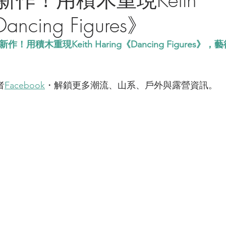
ancing Figures》
rt新作！用積木重現Keith Haring《Dancing Figure
者
Facebook
・解鎖更多潮流、山系、戶外與露營資訊。