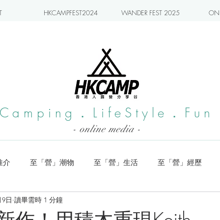
T
HKCAMPFEST2024
WANDER FEST 2025
ONL
Camping．LifeStyle．Fun
- online media -
推介
至「營」潮物
至「營」生活
至「營」經歷
月9日
讀畢需時 1 分鐘
系列
小編實測
旅遊推介
日本營地介紹
潮流玩樂
rt新作！用積木重現Keith