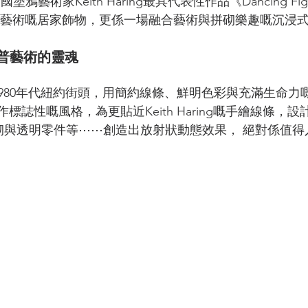
塗鴉藝術家Keith Haring最具代表性作品《Dancing Fi
一個藝術嘅居家飾物，更係一場融合藝術與拼砌樂趣嘅沉浸
普藝術的靈魂
g活躍於1980年代紐約街頭，用簡約線條、鮮明色彩與充滿生命
作標誌性嘅風格，為更貼近Keith Haring嘅手繪線條，
拼砌與透明零件等⋯⋯創造出放射狀動態效果， 絕對係值得