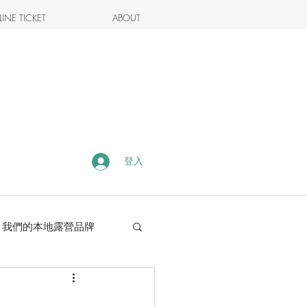
INE TICKET
ABOUT
登入
我們的本地露營品牌
露營・遠足熱點