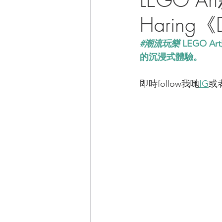
Haring《D
CAMPER音樂電影
#潮流玩樂
 LEGO A
的沉浸式體驗。
即時follow我哋
IG
或