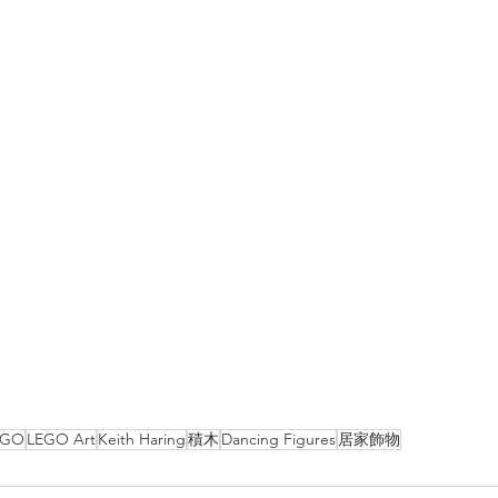
EGO
LEGO Art
Keith Haring
積木
Dancing Figures
居家飾物